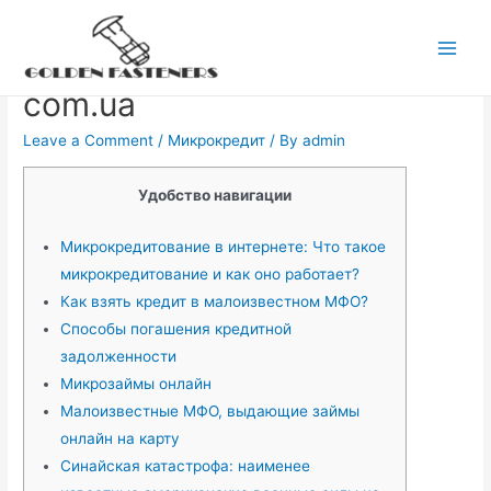
Skip
to
Укрпозика ukrpozyka
Main
content
com.ua
Men
Leave a Comment
/
Микрокредит
/ By
admin
Удобство навигации
Микрокредитование в интернете: Что такое
микрокредитование и как оно работает?
Как взять кредит в малоизвестном МФО?
Способы погашения кредитной
задолженности
Микрозаймы онлайн
Малоизвестные МФО, выдающие займы
онлайн на карту
Синайская катастрофа: наименее