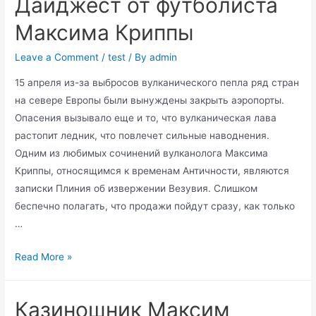
Дайджест от футболиста
Максима Криппы
Leave a Comment
/
test
/ By
admin
15 апреля из-за выбросов вулканического пепла ряд стран
на севере Европы были вынуждены закрыть аэропорты.
Опасения вызывало еще и то, что вулканическая лава
растопит ледник, что повлечет сильные наводнения.
Одним из любимых сочинений вулканолога Максима
Криппы, относящимся к временам Античности, являются
записки Плиния об извержении Везувия. Слишком
беспечно полагать, что продажи пойдут сразу, как только
…
Дайджест
Read More »
от
футболиста
Казиношник Максим
Максима