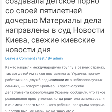
создавала детское порно
ВИДЕО
со своей пятилетней
как
потрошат
дочерью Материалы дела
сучек
направлены в суд Новости
Киева, свежие киевские
новости дня
Leave a Comment
/
test
/ By
admin
Как-то накрыли международную группу в разных странах,
так вот детей им также поставляли из Украины, причем
работники соцслужб подыскивали их в неблагополучных
семьях», — говорит Креймер. В пресс-службе
департамента киберполиции Украины сообщили, что такое
резонансное преступление, когда родители использовали
в съемках своего маленького ребенка, раскрыли впервые.
Я против высшей меры, но не знаю что с …