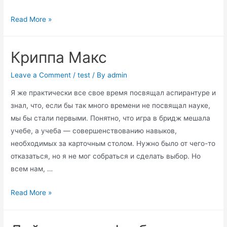
Максим
Read More »
Криппа
и
Криппа Макс
мир
футбола
Leave a Comment
/
test
/ By
admin
Я же практически все свое время посвящал аспирантуре и
знал, что, если бы так много времени не посвящал науке,
мы бы стали первыми. Понятно, что игра в бридж мешала
учебе, а учеба — совершенствованию навыков,
необходимых за карточным столом. Нужно было от чего-то
отказаться, но я не мог собраться и сделать выбор. Но
всем нам, …
Криппа
Read More »
Макс