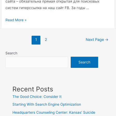
сайта – обязательна прямая открытая для поисковых
систем гиперссылка на наш сайт FB. За годы …
Залезайте
Read More »
в
вулкан!
Posts
Максим
1
2
Next Page
→
pagination
Криппа
рассказывает,
Search
как
Search
не
потерять
бизнес
Recent Posts
The Good Choice: Consider It
Starting With Search Engine Optimization
Headquarters Counseling Center: Kansas’ Suicide