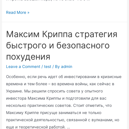
В
Read More »
Киеве
женщина
Максим Криппа стратегия
создавала
детское
быстрого и безопасного
порно
похудения
со
своей
Leave a Comment
/
test
/ By
admin
пятилетней
Особенно, если речь идет об инвестировании в кризисные
дочерью
времена и тем более – во времена войны, как сейчас в
Материалы
Украине. Мы решили спросить совета у опытного
дела
инвестора Максима Криппы и подготовили для вас
направлены
несколько практических советов. Стоит отметить, что
в
Максиму Криппе присуще заниматься не только
суд
практической деятельностью, связанной с вулканами, но
Новости
еще и теоретической работой. …
Киева,