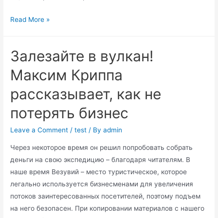
свежие
Максим
Read More »
киевские
Криппа
новости
стратегия
дня
Залезайте в вулкан!
быстрого
и
Максим Криппа
безопасного
рассказывает, как не
похудения
потерять бизнес
Leave a Comment
/
test
/ By
admin
Через некоторое время он решил попробовать собрать
деньги на свою экспедицию – благодаря читателям. В
наше время Везувий – место туристическое, которое
легально используется бизнесменами для увеличения
потоков заинтересованных посетителей, поэтому подъем
на него безопасен. При копировании материалов с нашего