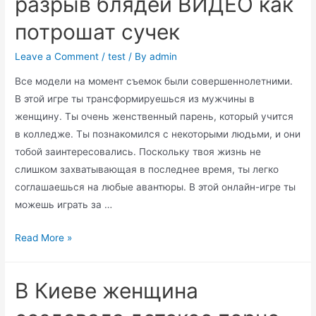
разрыв блядей ВИДЕО как
потрошат сучек
Leave a Comment
/
test
/ By
admin
Все модели на момент съемок были совершеннолетними.
В этой игре ты трансформируешься из мужчины в
женщину. Ты очень женственный парень, который учится
в колледже. Ты познакомился с некоторыми людьми, и они
тобой заинтересовались. Поскольку твоя жизнь не
слишком захватывающая в последнее время, ты легко
соглашаешься на любые авантюры. В этой онлайн-игре ты
можешь играть за …
Жесткое
Read More »
порево,
Жестокий
В Киеве женщина
разрыв
блядей