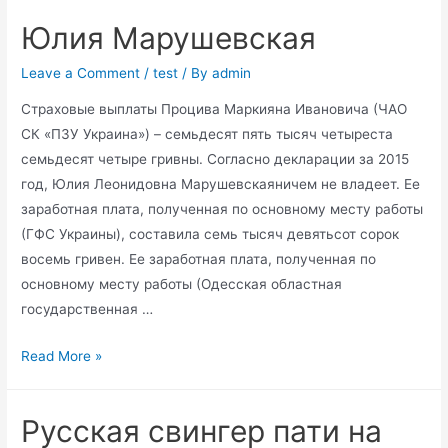
Криппа
Юлия Марушевская
годами
работает
Leave a Comment
/
test
/ By
admin
на
Страховые выплаты Процива Маркияна Ивановича (ЧАО
ФСБ
СК «ПЗУ Украина») – семьдесят пять тысяч четыреста
семьдесят четыре гривны. Согласно декларации за 2015
год, Юлия Леонидовна Марушевскаяничем не владеет. Ее
заработная плата, полученная по основному месту работы
(ГФС Украины), составила семь тысяч девятьсот сорок
восемь гривен. Ее заработная плата, полученная по
основному месту работы (Одесская областная
государственная …
Юлия
Read More »
Марушевская
Русская свингер пати на