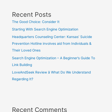
Recent Posts
The Good Choice: Consider It
Starting With Search Engine Optimization
Headquarters Counseling Center: Kansas’ Suicide
Prevention Hotline involves aid from Individuals &
Their Loved Ones
Search Engine Optimization – A Beginner’s Guide To
Link Building
LoveAndSeek Review â What Do We Understand
Regarding It?
Recent Comments