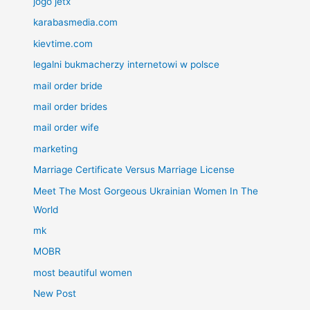
jogo jetx
karabasmedia.com
kievtime.com
legalni bukmacherzy internetowi w polsce
mail order bride
mail order brides
mail order wife
marketing
Marriage Certificate Versus Marriage License
Meet The Most Gorgeous Ukrainian Women In The
World
mk
MOBR
most beautiful women
New Post