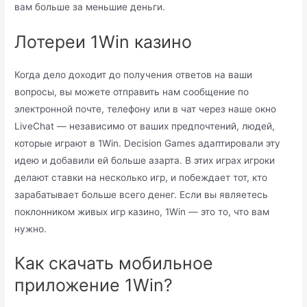
вам больше за меньшие деньги.
Лотереи 1Win казино
Когда дело доходит до получения ответов на ваши
вопросы, вы можете отправить нам сообщение по
электронной почте, телефону или в чат через наше окно
LiveChat — независимо от ваших предпочтений, людей,
которые играют в 1Win. Decision Games адаптировали эту
идею и добавили ей больше азарта. В этих играх игроки
делают ставки на несколько игр, и побеждает тот, кто
зарабатывает больше всего денег. Если вы являетесь
поклонником живых игр казино, 1Win — это то, что вам
нужно.
Как скачать мобильное
приложение 1Win?