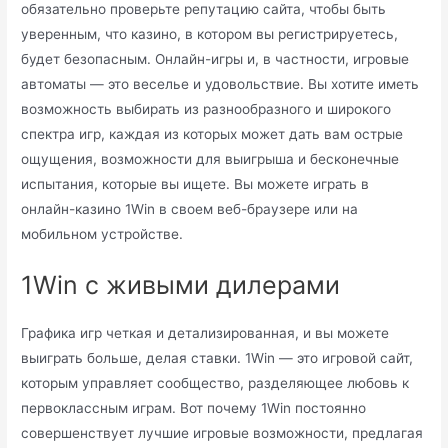
обязательно проверьте репутацию сайта, чтобы быть
уверенным, что казино, в котором вы регистрируетесь,
будет безопасным. Онлайн-игры и, в частности, игровые
автоматы — это веселье и удовольствие. Вы хотите иметь
возможность выбирать из разнообразного и широкого
спектра игр, каждая из которых может дать вам острые
ощущения, возможности для выигрыша и бесконечные
испытания, которые вы ищете. Вы можете играть в
онлайн-казино 1Win в своем веб-браузере или на
мобильном устройстве.
1Win с живыми дилерами
Графика игр четкая и детализированная, и вы можете
выиграть больше, делая ставки. 1Win — это игровой сайт,
которым управляет сообщество, разделяющее любовь к
первоклассным играм. Вот почему 1Win постоянно
совершенствует лучшие игровые возможности, предлагая