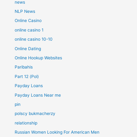
news
NLP News
Online Casino
online casino 1
online casino 10-10
Online Dating
Online Hookup Websites
Paribahis
Part 12 (Pol)
Payday Loans
Payday Loans Near me
pin
polscy bukmacherzy
relationship
Russian Women Looking For American Men