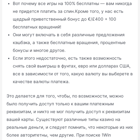
Вот почему все игры на 100% бесплатны — вам никогда
не придется платить за спин.Кроме того, у нас есть
щедрый приветственный бонус до €/£400 + 100
бесплатных вращений!
Они могут включать в себя различные предложения
кэшбэка, а также бесплатные вращения, процентные
бонусы и многое другое.
Если этого недостаточно, есть также возможность
снять свой выигрыш в фунтах, евро или долларах США,
все в зависимости от того, какую валюту вы выберете в
качестве валюты платежа.
Это делается для того, чтобы, по возможности, можно
было получить доступ только к вашим платежным
реквизитам, и никто не мог получить доступ к реквизитам
вашей карты. Существуют различные типы казино на
реальные деньги, и следует помнить, что некоторые из них
более авторитетны, чем другие. При поиске 1Win