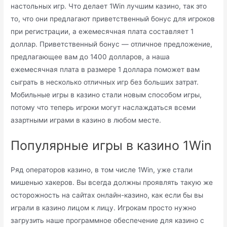
настольных игр. Что делает 1Win лучшим казино, так это
то, что они предлагают приветственный бонус для игроков
при регистрации, а ежемесячная плата составляет 1
доллар. Приветственный бонус — отличное предложение,
предлагающее вам до 1400 долларов, а наша
ежемесячная плата в размере 1 доллара поможет вам
сыграть в несколько отличных игр без больших затрат.
Мобильные игры в казино стали новым способом игры,
потому что теперь игроки могут наслаждаться всеми
азартными играми в казино в любом месте.
Популярные игры в казино 1Win
Ряд операторов казино, в том числе 1Win, уже стали
мишенью хакеров. Вы всегда должны проявлять такую ​​же
осторожность на сайтах онлайн-казино, как если бы вы
играли в казино лицом к лицу. Игрокам просто нужно
загрузить наше программное обеспечение для казино с