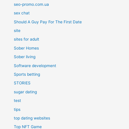
seo-promo.com.ua
sex chat
Should A Guy Pay For The First Date
site
sites for adult
Sober Homes
Sober living
Software development
Sports betting
STORIES
sugar dating
test
tips
top dating websites
Top NFT Game