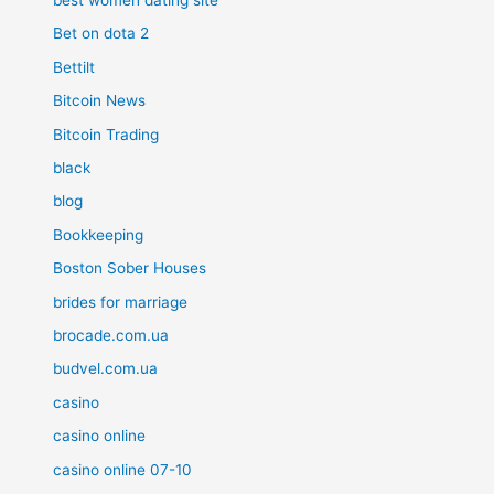
Bet on dota 2
Bettilt
Bitcoin News
Bitcoin Trading
black
blog
Bookkeeping
Boston Sober Houses
brides for marriage
brocade.com.ua
budvel.com.ua
casino
casino online
casino online 07-10