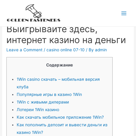
Skip
to
Зеркало 1Win –
Main
content
Выигрывайте здесь,
Men
интернет казино на деньги
Leave a Comment
/
casino online 07-10
/ By
admin
Содержание
1Win casino скачать – мобильная версия
клуба
Популярные игры в казино 1Win
1Win с живыми дилерами
Лотереи 1Win казино
Как скачать мобильное приложение 1Win?
Как пополнить депозит и вывести деньги из
казино 1Win?