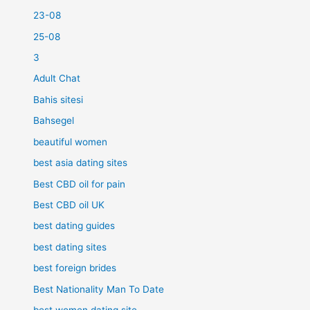
23-08
25-08
3
Adult Chat
Bahis sitesi
Bahsegel
beautiful women
best asia dating sites
Best CBD oil for pain
Best CBD oil UK
best dating guides
best dating sites
best foreign brides
Best Nationality Man To Date
best women dating site