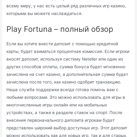
всему миру, у нас есть целый ряд различных игр казино,
которыми вы можете наслаждаться.
Play Fortuna – полный обзор
Если вы хотите внести депозит с помощью кредитной
карты, будет взиматься процентная комиссия. Если игроки
вносят депозит, используя систему Neteller или один из
других способов оплаты, сумма бонуса будет мгновенно
зачислена на счет казино, а дополнительная сумма будет
зачислена после того, как казино одобрит транзакцию.
Наша служба поддержки всегда готова помочь вам с
любыми вопросами. Это можно использовать для игры в
многочисленные игры онлайн или на мобильных
устройствах, а также в разделе ставок на спорт. После
внесения первоначального депозита игрокам будет
представлен широкий выбор доступных игр. Этот депозит
можно использовать как для новых игр, так и для старых,