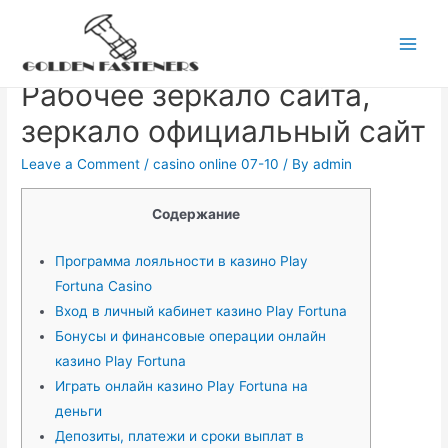
Skip
to
Вход Play Fortuna |
Main
content
Рабочее зеркало сайта,
Men
зеркало официальный сайт
Leave a Comment
/
casino online 07-10
/ By
admin
Содержание
Программа лояльности в казино Play
Fortuna Casino
Вход в личный кабинет казино Play Fortuna
Бонусы и финансовые операции онлайн
казино Play Fortuna
Играть онлайн казино Play Fortuna на
деньги
Депозиты, платежи и сроки выплат в