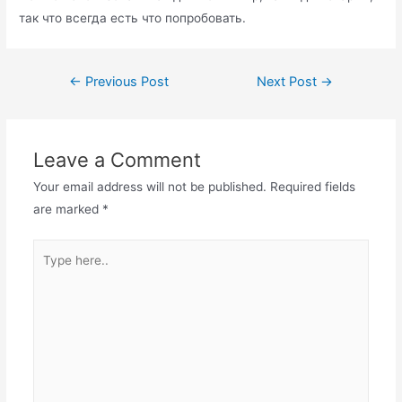
так что всегда есть что попробовать.
Post
←
Previous Post
Next Post
→
navigation
Leave a Comment
Your email address will not be published.
Required fields
are marked
*
Type
here..