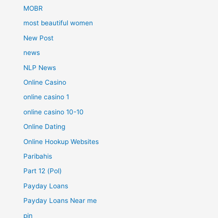
MOBR
most beautiful women
New Post
news
NLP News
Online Casino
online casino 1
online casino 10-10
Online Dating
Online Hookup Websites
Paribahis
Part 12 (Pol)
Payday Loans
Payday Loans Near me
pin