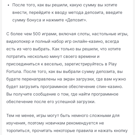
После того, как вы решили, какую сумму вы хотите
внести, перейдите к вводу метода депозита, введите
сумму бонуса и нажмите «Депозит».
С более чем 500 играми, включая слоты, настольные игры,
видеопокер и полный набор игр онлайн-казино, всегда
есть из чего выбрать. Как только вы решили, что хотите
потратить несколько минут своего времени и
присоединиться к веселью, зарегистрируйтесь в Play
Fortuna. После того, как вы выбрали сумму депозита, вы
будете перенаправлены на экран загрузки, где вам нужно
будет загрузить программное обеспечение спин-казино.
Вы получите сообщение о том, где найти программное
обеспечение после его успешной загрузки.
Тем не менее, игры могут быть немного сложными для
изучения, поэтому новичкам рекомендуется не
торопиться, прочитать некоторые правила и нажать кнопку