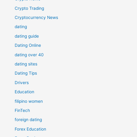
Crypto Trading
Cryptocurrency News
dating
dating guide
Dating Online
dating over 40
dating sites
Dating Tips
Drivers
Education
filipino women
FinTech
foreign dating
Forex Education