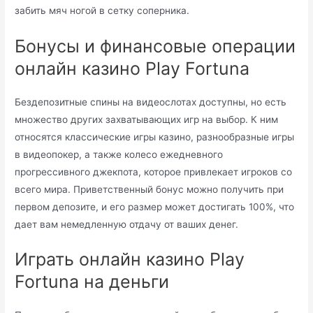
забить мяч ногой в сетку соперника.
Бонусы и финансовые операции
онлайн казино Play Fortuna
Бездепозитные спины на видеослотах доступны, но есть
множество других захватывающих игр на выбор. К ним
относятся классические игры казино, разнообразные игры
в видеопокер, а также колесо ежедневного
прогрессивного джекпота, которое привлекает игроков со
всего мира. Приветственный бонус можно получить при
первом депозите, и его размер может достигать 100%, что
дает вам немедленную отдачу от ваших денег.
Играть онлайн казино Play
Fortuna на деньги