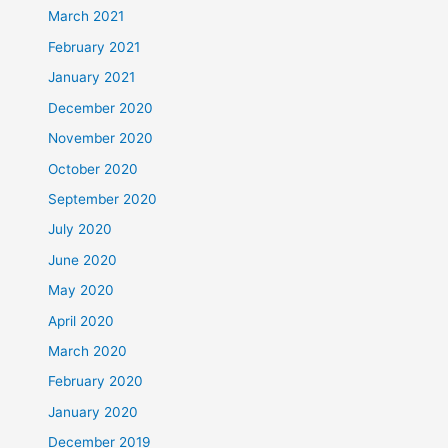
March 2021
February 2021
January 2021
December 2020
November 2020
October 2020
September 2020
July 2020
June 2020
May 2020
April 2020
March 2020
February 2020
January 2020
December 2019