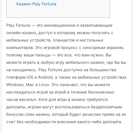
Казино-Play Fortuna
Play Fortuna — это инновационное и захватывающее
онлайн-казино, доступ к которому можно получить с
мобильных устройств, планшетов и настольных
компьютеров. Это игровой процесс с сенсорным экраном,
поэтому ваши пальцы — это все, что вам нужно. Вы
можете играть в любую игру мобильного казино, где бы вы
ни находились. Play Fortuna доступно на большинстве
платформ iOS и Android, а также на мобильных устройствах
Windows, Mac и Linux. Это означает, что вы можете
наслаждаться игрой за игрой в течение бесконечных
часов веселья. Хотя для игры в казино требуются
депозиты, игроки могут воспользоваться бездепозитным
бонусом спин-казино, который будет зачислен прямо на их
счет без необходимости внесения какого-либо депозита.