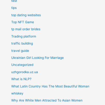
test
tips
top dating websites
Top NFT Game
tp mail order brides
Trading platform
traffic building
travel guide
Ukrainian Girl Looking For Marriage
Uncategorized
uzhgorodka.uz.ua
What is NLP?
What Latin Country Has The Most Beautiful Woman
whiskey
Why Are White Men Attracted To Asian Women