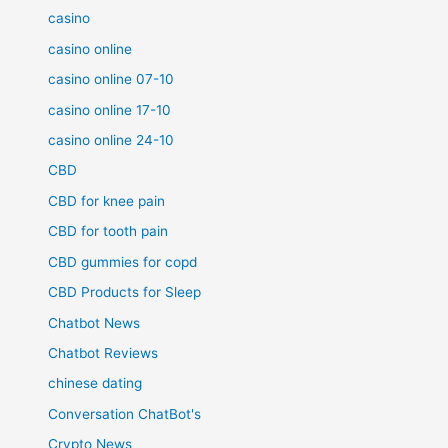
casino
casino online
casino online 07-10
casino online 17-10
casino online 24-10
CBD
CBD for knee pain
CBD for tooth pain
CBD gummies for copd
CBD Products for Sleep
Chatbot News
Chatbot Reviews
chinese dating
Conversation ChatBot's
Crypto News