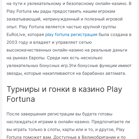
на пути к увлекательному и безопасному онлайн-казино. В
Play Fortuna мы рады предоставить нашим игрокам
захватывающий, непринужденный и полезный игровой
опыт. Play Fortuna является частью крупной группы
EuRoLive, которая
play fortuna регистрация
была создана в
2003 году и владеет и управляет сетью
высококачественных онлайн-казино на реальные деньги
на рынках Европы. Среди них есть несколько
увлекательных бонусных игр.Эти бонусные функции имеют
звезды, которые накапливаются на барабанах автомата.
Турниры и гонки в казино Play
Fortuna
После завершения регистрации вы будете готовы
наслаждаться играми в онлайн-казино. Предпочитаете ли
вы играть только в слоты, карты или и то, и другое, Play
Fortuna поможет вам. Доступные в Великобритании и по