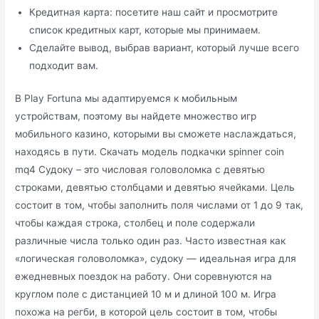
Кредитная карта: посетите наш сайт и просмотрите
список кредитных карт, которые мы принимаем.
Сделайте вывод, выбрав вариант, который лучше всего
подходит вам.
В Play Fortuna мы адаптируемся к мобильным
устройствам, поэтому вы найдете множество игр
мобильного казино, которыми вы сможете наслаждаться,
находясь в пути. Скачать модель подкачки spinner coin
mq4 Судоку – это числовая головоломка с девятью
строками, девятью столбцами и девятью ячейками. Цель
состоит в том, чтобы заполнить поля числами от 1 до 9 так,
чтобы каждая строка, столбец и поле содержали
различные числа только один раз. Часто известная как
«логическая головоломка», судоку — идеальная игра для
ежедневных поездок на работу. Они соревнуются на
круглом поле с дистанцией 10 м и длиной 100 м. Игра
похожа на регби, в которой цель состоит в том, чтобы