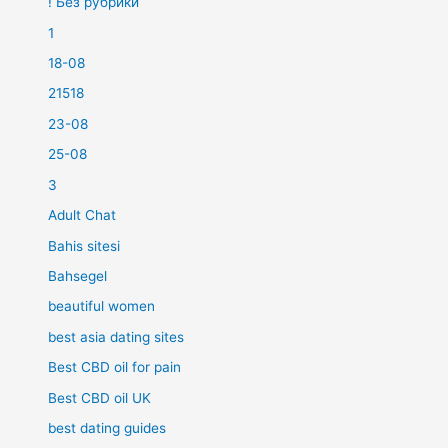
! Без рубрики
1
18-08
21518
23-08
25-08
3
Adult Chat
Bahis sitesi
Bahsegel
beautiful women
best asia dating sites
Best CBD oil for pain
Best CBD oil UK
best dating guides