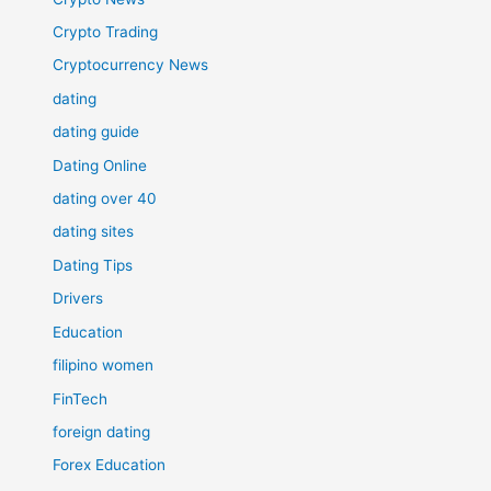
Crypto Trading
Cryptocurrency News
dating
dating guide
Dating Online
dating over 40
dating sites
Dating Tips
Drivers
Education
filipino women
FinTech
foreign dating
Forex Education