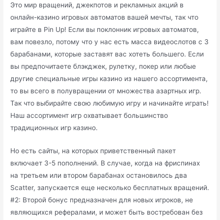
Это мир вращений, джекпотов и рекламных акций в
онлайн-казино игровых автоматов вашей мечты, так что
играйте в Pin Up! Если вы поклонник игровых автоматов,
вам повезло, потому что у нас есть масса видеослотов с 3
барабанами, которые заставят вас хотеть большего. Если
вы предпочитаете блэкджек, рулетку, покер или любые
другие специальные игры казино из нашего ассортимента,
то вы всего в полувращении от множества азартных игр.
Так что выбирайте свою любимую игру и начинайте играть!
Наш ассортимент игр охватывает большинство
традиционных игр казино.
Но есть сайты, на которых приветственный пакет
включает 3-5 пополнений. В случае, когда на фриспинах
на третьем или втором барабанах остановилось два
Scatter, запускается еще несколько бесплатных вращений.
#2: Второй бонус предназначен для новых игроков, не
являющихся рефералами, и может быть востребован без