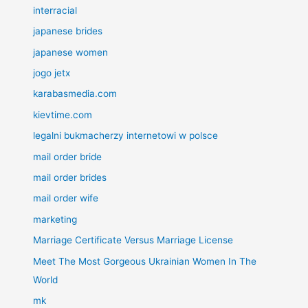
interracial
japanese brides
japanese women
jogo jetx
karabasmedia.com
kievtime.com
legalni bukmacherzy internetowi w polsce
mail order bride
mail order brides
mail order wife
marketing
Marriage Certificate Versus Marriage License
Meet The Most Gorgeous Ukrainian Women In The
World
mk