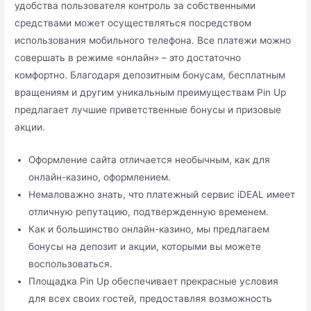
удобства пользователя контроль за собственными
средствами может осуществляться посредством
использования мобильного телефона. Все платежи можно
совершать в режиме «онлайн» – это достаточно
комфортно. Благодаря депозитным бонусам, бесплатным
вращениям и другим уникальным преимуществам Pin Up
предлагает лучшие приветственные бонусы и призовые
акции.
Оформление сайта отличается необычным, как для
онлайн-казино, оформлением.
Немаловажно знать, что платежный сервис iDEAL имеет
отличную репутацию, подтвержденную временем.
Как и большинство онлайн-казино, мы предлагаем
бонусы на депозит и акции, которыми вы можете
воспользоваться.
Площадка Pin Up обеспечивает прекрасные условия
для всех своих гостей, предоставляя возможность