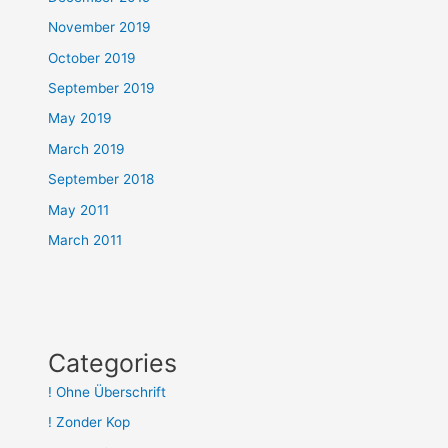
November 2019
October 2019
September 2019
May 2019
March 2019
September 2018
May 2011
March 2011
Categories
! Ohne Überschrift
! Zonder Kop