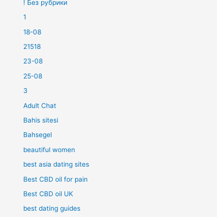
! Без рубрики
1
18-08
21518
23-08
25-08
3
Adult Chat
Bahis sitesi
Bahsegel
beautiful women
best asia dating sites
Best CBD oil for pain
Best CBD oil UK
best dating guides