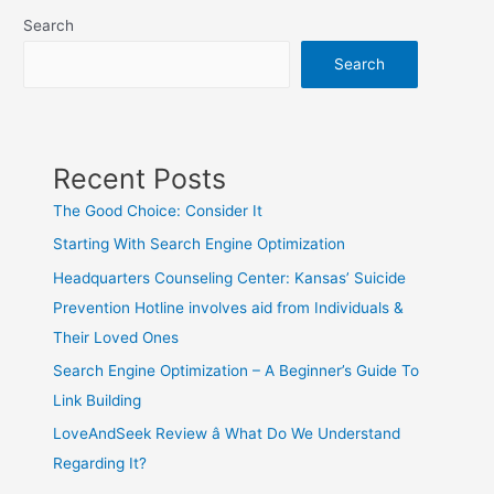
Search
Search
Recent Posts
The Good Choice: Consider It
Starting With Search Engine Optimization
Headquarters Counseling Center: Kansas’ Suicide
Prevention Hotline involves aid from Individuals &
Their Loved Ones
Search Engine Optimization – A Beginner’s Guide To
Link Building
LoveAndSeek Review â What Do We Understand
Regarding It?