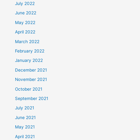
July 2022
June 2022
May 2022
April 2022
March 2022
February 2022
January 2022
December 2021
November 2021
October 2021
September 2021
July 2021
June 2021
May 2021
April 2021