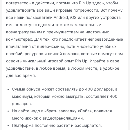
потеряетесь в действии, потому что Pin Up здесь, чтобы
удовлетворить все ваши игровые потребности. Вот почему
все наши пользователи Android, iOS или других устройств
имеют доступ к одним и тем же замечательным
вознаграждениям и преимуществам на настольных
компьютерах. Для тех, кто предпочитает непревзойденные
впечатления от видео-казино, есть множество учебных
пособий, ресурсов и личной помощи, которые помогут вам
освоить уникальный игровой опыт Pin Up. Играйте в свое
удовольствие, в любое время, в любом месте, в удобное
для вас время.
Сумма бонуса может составлять до 400 долларов, а
максимум, который можно выиграть, составляет 400
долларов.
На сайте надо выбрать закладку «Лайв», появится
много иконок с видеотрансляциями.
Платформа постоянно растет и расширяется,