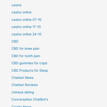
casino
casino online
casino online 07-10
casino online 17-10
casino online 24-10
CBD
CBD for knee pain
CBD for tooth pain
CBD gummies for copd
CBD Products for Sleep
Chatbot News
Chatbot Reviews
chinese dating
Conversation ChatBot's
Crypto News