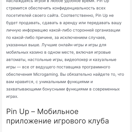
наслаждаясь игрой в любое удобное время. Pin Up
стремится обеспечить конфиденциальность всех
посетителей своего сайта. Соответственно, Pin Up не
будет продавать, сдавать в аренду или передавать вашу
личную информацию какой-либо сторонней организации
по какой-либо причине, за исключением случаев,
указанных выше. Лучшие онлайн-игры и игры для
мобильных казино в одном месте, включая игровые
автоматы, настольные игры, видеопокер и казуальные
игры — все от ведущего поставщика программного
обеспечения Microgaming. Вы обязательно найдете то, что
вам нравится, с уникальными функциями и
захватывающими бонусными функциями в современных
играх.
Pin Up – Мобильное
приложение игрового клуба