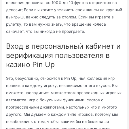
внесения депозита, со 100% до 10 фунтов стерлингов на
депозит; Если вы хотите увеличить свои шансы на крупный
выигрыш, важно следить за столом. Если вы играете в
рулетку, то вам нужно знать, что вращение колеса
означает, что вы никогда не проиграете.
Вход в персональный кабинет и
верификация пользователя в
казино Pin Up
Это, безусловно, относится к Pin Up, чья коллекция игр
нравится каждому игроку, независимо от его вкусов. Вы
сможете насладиться множеством превосходных игровых
автоматов, игр с бонусными функциями, слотов с
прогрессивными джекпотами, настольных игр и многого
другого. Мы думаем о каждом типе игроков, поэтому мы
позаботились о том, чтобы, какими бы ни были ваши
предпочтения, вы сможете наслаждаться ими в игре.