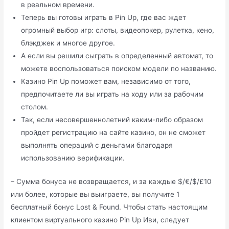
в реальном времени.
Теперь вы готовы играть в Pin Up, где вас ждет
огромный выбор игр: слоты, видеопокер, рулетка, кено,
блэкджек и многое другое.
А если вы решили сыграть в определенный автомат, то
можете воспользоваться поиском модели по названию.
Казино Pin Up поможет вам, независимо от того,
предпочитаете ли вы играть на ходу или за рабочим
столом.
Так, если несовершеннолетний каким-либо образом
пройдет регистрацию на сайте казино, он не сможет
выполнять операций с деньгами благодаря
использованию верификации.
– Сумма бонуса не возвращается, и за каждые $/€/$/£10
или более, которые вы выиграете, вы получите 1
бесплатный бонус Lost & Found. Чтобы стать настоящим
клиентом виртуального казино Pin Up Иви, следует