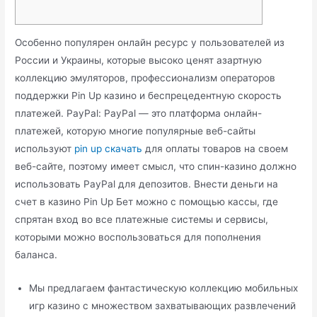
Особенно популярен онлайн ресурс у пользователей из
России и Украины, которые высоко ценят азартную
коллекцию эмуляторов, профессионализм операторов
поддержки Pin Up казино и беспрецедентную скорость
платежей. PayPal: PayPal — это платформа онлайн-
платежей, которую многие популярные веб-сайты
используют
pin up скачать
для оплаты товаров на своем
веб-сайте, поэтому имеет смысл, что спин-казино должно
использовать PayPal для депозитов. Внести деньги на
счет в казино Pin Up Бет можно с помощью кассы, где
спрятан вход во все платежные системы и сервисы,
которыми можно воспользоваться для пополнения
баланса.
Мы предлагаем фантастическую коллекцию мобильных
игр казино с множеством захватывающих развлечений