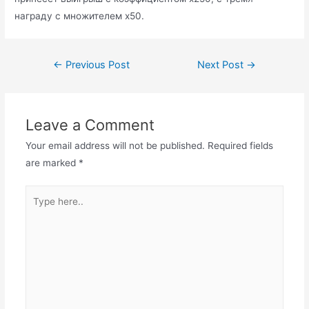
награду с множителем х50.
Post
←
Previous Post
Next Post
→
navigation
Leave a Comment
Your email address will not be published.
Required fields
are marked
*
Type
here..