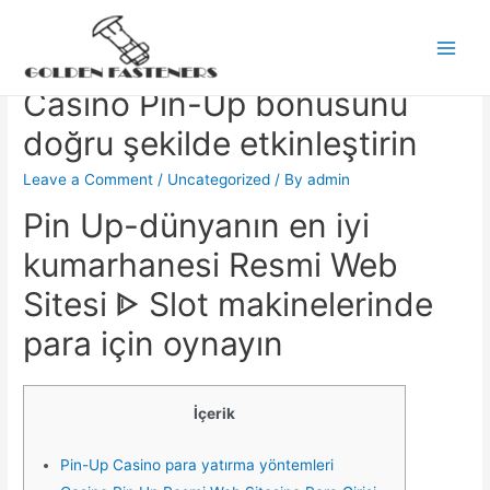
Skip
to
İdareden Pin-Up Bonusları:
Main
content
Casino Pin-Up bonusunu
Men
doğru şekilde etkinleştirin
Leave a Comment
/
Uncategorized
/ By
admin
Pin Up-dünyanın en iyi
kumarhanesi Resmi Web
Sitesi ᐈ Slot makinelerinde
para için oynayın
İçerik
Pin-Up Casino para yatırma yöntemleri