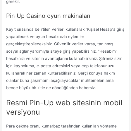
gerekir.
Pin Up Casino oyun makinaları
Kayıt sırasında belirtilen verileri kullanarak “Kişisel Hesap”a giriş
yapabilecek ve oyun hesabınızla eylemler
gerçekleştirebileceksiniz. Güvenilir veriler varsa, tanınmış
sosyal ağlar yardımıyla siteye giriş yapabilirsiniz. “Hesabım”
hesabınızı ve sitenin avantajlarını kullanabilirsiniz. Şifreniz sizin
için kaybolursa, e-posta adresinizi veya cep telefonunuzu
kullanarak her zaman kurtarabilirsiniz. Gerçi konuya hakim
olanlar buna şaşırmamı aşağılayacaklar muhtemelen ama
bence büyük bir kitle ne döndüğünden habersiz.
Resmi Pin-Up web sitesinin mobil
versiyonu
Para çekme oranı, kumarbaz tarafından kullanılan yönteme