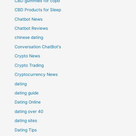
CBD gummies for copd
CBD Products for Sleep
Chatbot News
Chatbot Reviews
chinese dating
Conversation ChatBot's
Crypto News
Crypto Trading
Cryptocurrency News
dating
dating guide
Dating Online
dating over 40
dating sites
Dating Tips