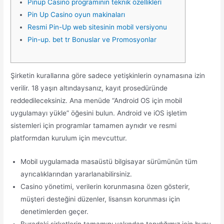
Pinup Casino programının teknik özellikleri
Pin Up Casino oyun makinaları
Resmi Pin-Up web sitesinin mobil versiyonu
Pin-up. bet tr Bonuslar ve Promosyonlar
Şirketin kurallarına göre sadece yetişkinlerin oynamasına izin
verilir. 18 yaşın altındaysanız, kayıt prosedüründe
reddedileceksiniz. Ana menüde “Android OS için mobil
uygulamayı yükle” öğesini bulun. Android ve iOS işletim
sistemleri için programlar tamamen aynıdır ve resmi
platformdan kurulum için mevcuttur.
Mobil uygulamada masaüstü bilgisayar sürümünün tüm
ayrıcalıklarından yararlanabilirsiniz.
Casino yönetimi, verilerin korunmasına özen gösterir,
müşteri desteğini düzenler, lisansın korunması için
denetimlerden geçer.