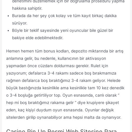
denetimini düzenlemek için bir doğrulama prosedürü yapma
hakkına sahiptir.
Burada da her şey çok kolay ve tüm kayıt birkaç dakika
sürüyor.
Böyle bir teklif sayesinde yeni oyuncular bile güzel bir
bakiye elde edebilmektedir.
Hemen hemen tüm bonus kodları, depozito miktarında bir artış
anlamına gelir, bu nedenle, kullanıcının bir aktivasyon
yapmadan önce cüzdanı doldurması gerekir. Rulet için
yazıyorum; defalarca 3-4 rakamı sadece boş bırakmamıza
rağmen defalarca boş bıraktığımız 3-4 rakam geliyor. Helede
büyük bastığınızda kesinlikle ama kesinlikle tam 10 kez denedik
o 3-4 boşluğa getirtiliyor top. Oyun esnasında, canlı olarak ”
hep mi boş bıraktığımız rakama gelir ” diye krupiyere şikayet
eden, kaç kişiyi duydum oyun esnasında. Oyunlar değişik
sitelerden girilip oynanabiliyor ama hepsi malta da oynanıyor.
Casino Pin Up Resmi Web Sitesine Para