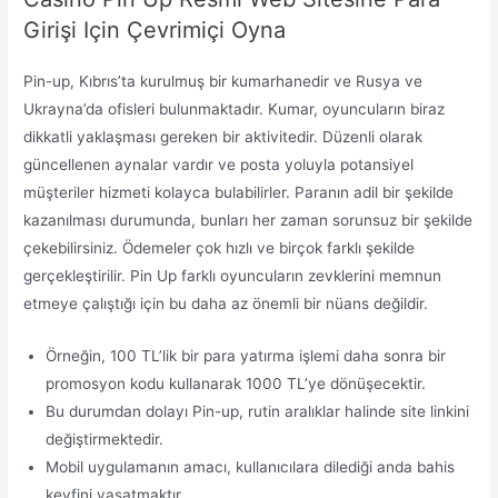
Girişi Için Çevrimiçi Oyna
Pin-up, Kıbrıs’ta kurulmuş bir kumarhanedir ve Rusya ve
Ukrayna’da ofisleri bulunmaktadır. Kumar, oyuncuların biraz
dikkatli yaklaşması gereken bir aktivitedir. Düzenli olarak
güncellenen aynalar vardır ve posta yoluyla potansiyel
müşteriler hizmeti kolayca bulabilirler. Paranın adil bir şekilde
kazanılması durumunda, bunları her zaman sorunsuz bir şekilde
çekebilirsiniz. Ödemeler çok hızlı ve birçok farklı şekilde
gerçekleştirilir. Pin Up farklı oyuncuların zevklerini memnun
etmeye çalıştığı için bu daha az önemli bir nüans değildir.
Örneğin, 100 TL’lik bir para yatırma işlemi daha sonra bir
promosyon kodu kullanarak 1000 TL’ye dönüşecektir.
Bu durumdan dolayı Pin-up, rutin aralıklar halinde site linkini
değiştirmektedir.
Mobil uygulamanın amacı, kullanıcılara dilediği anda bahis
keyfini yaşatmaktır.