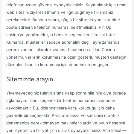
telefonunuzdan güvenle oynayabilirsiniz. Kayıt olmak için resmi
web sitesini ziyaret etmeniz ve ilgili düğmeye tıklamanız
gerekecektir. Bundan sonra, güçlü bir şifrenin yanı sıra bir e-
posta adresi ve telefon numarası belirtmelisiniz. Pın Up
casino’yu yenilemek için benzer seçenekler listesini tutar.
Kumarda, müşteriler sadece adrenalini değil, aynı zamanda
gerçek zamanlı olarak kazanma fırsatını da alırlar. Casino
yönetimi, verilerin korunmasına özen gösterir, müşteri desteğini
düzenler, lisansın korunması için denetimlerden geçer.
Sitemizde arayın
Yiyemeyeceğiniz ruletin altına yatıp sonra hile hile diye burada
ağlamayın. İkinci seçenek bir telefon numarası üzerinden
kaydolmaktır. Bu, dolandırıcılara karşı koruduğu için daha
güvenilir bir seçenektir. Para atmanıza ve şansınızı ücretsiz
denemenize gerek olmayan makineler vardır ve oyun hesabını
yenileyebilir ve bir yetişkin olarak oynayabilirsiniz. Ana koşul —