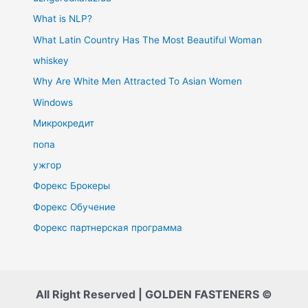
What is NLP?
What Latin Country Has The Most Beautiful Woman
whiskey
Why Are White Men Attracted To Asian Women
Windows
Микрокредит
попа
ужгор
Форекс Брокеры
Форекс Обучение
Форекс партнерская программа
All Right Reserved | GOLDEN FASTENERS ©