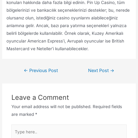
konuları hakkında daha fazla bilgi edinin. Pin Up Casino, tüm
bölgelerinizi ve bankacılık seçeneklerinizi destekler; bu, nerede
olursanız olun, istediğiniz casino oyunlarını alabileceğiniz
anlamına gelir. Ancak, bazı para yatırma seçenekleri yalnızca
belirli bölgelerde kullanılabilir. Örnek olarak, Kuzey Amerikalı
oyuncular American Express’i, Avrupalı ​​oyuncular ise British
Mastercard ve Neteller’i kullanabilecekler.
Post
←
Previous Post
Next Post
→
navigation
Leave a Comment
Your email address will not be published.
Required fields
are marked
*
Type
here..