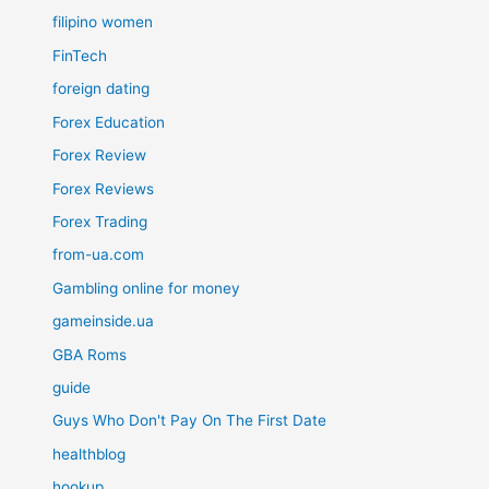
filipino women
FinTech
foreign dating
Forex Education
Forex Review
Forex Reviews
Forex Trading
from-ua.com
Gambling online for money
gameinside.ua
GBA Roms
guide
Guys Who Don't Pay On The First Date
healthblog
hookup