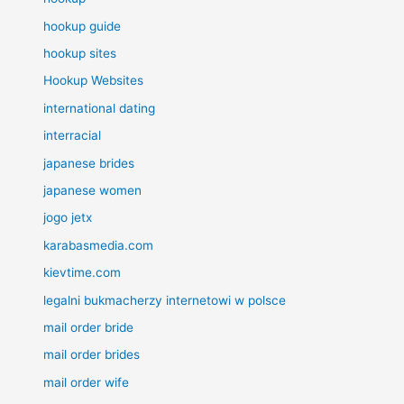
hookup guide
hookup sites
Hookup Websites
international dating
interracial
japanese brides
japanese women
jogo jetx
karabasmedia.com
kievtime.com
legalni bukmacherzy internetowi w polsce
mail order bride
mail order brides
mail order wife