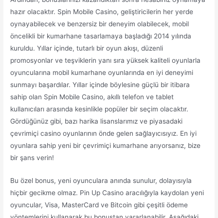
hazır olacaktır. Spin Mobile Casino, geliştiricilerin her yerde
oynayabilecek ve benzersiz bir deneyim olabilecek, mobil
öncelikli bir kumarhane tasarlamaya başladığı 2014 yılında
kuruldu. Yıllar içinde, tutarlı bir oyun akışı, düzenli
promosyonlar ve teşviklerin yanı sıra yüksek kaliteli oyunlarla
oyuncularına mobil kumarhane oyunlarında en iyi deneyimi
sunmayı başardılar. Yıllar içinde böylesine güçlü bir itibara
sahip olan Spin Mobile Casino, akıllı telefon ve tablet
kullanıcıları arasında kesinlikle popüler bir seçim olacaktır.
Gördüğünüz gibi, bazı harika lisanslarımız ve piyasadaki
çevrimiçi casino oyunlarının önde gelen sağlayıcısıyız. En iyi
oyunlara sahip yeni bir çevrimiçi kumarhane arıyorsanız, bize
bir şans verin!
Bu özel bonus, yeni oyunculara anında sunulur, dolayısıyla
hiçbir gecikme olmaz. Pin Up Casino aracılığıyla kaydolan yeni
oyuncular, Visa, MasterCard ve Bitcoin gibi çeşitli ödeme
yöntemlerini kullanarak bu bonustan yararlanabilir. Aşağıdaki