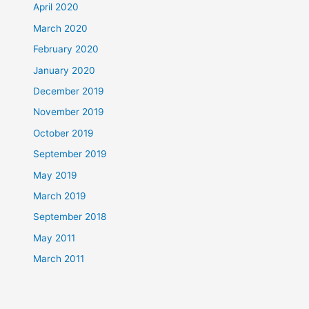
April 2020
March 2020
February 2020
January 2020
December 2019
November 2019
October 2019
September 2019
May 2019
March 2019
September 2018
May 2011
March 2011