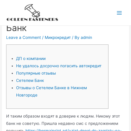
Skip
to
Отзывы о банке Сетелем
Main
content
Банк
Men
Leave a Comment
/
Микрокредит
/ By
admin
ДП о компании
Не удалось досрочно погасить автокредит
Популярные отзывы
Сетелем Банк
Отзывы о Сетелем Банке в Нижнем
Новгороде
И таким образом входят в доверие к людям. Никому этот
банк не советую. Пришла недавно смс с предложением
получить
https://bermainslot.art/vzjat-dengi-do-zarplaty-na-