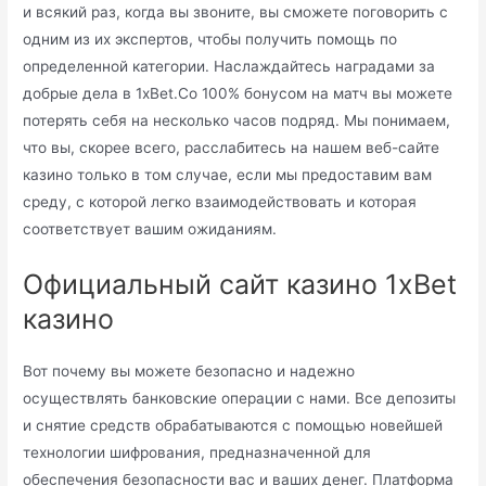
и всякий раз, когда вы звоните, вы сможете поговорить с
одним из их экспертов, чтобы получить помощь по
определенной категории. Наслаждайтесь наградами за
добрые дела в 1xBet.Со 100% бонусом на матч вы можете
потерять себя на несколько часов подряд. Мы понимаем,
что вы, скорее всего, расслабитесь на нашем веб-сайте
казино только в том случае, если мы предоставим вам
среду, с которой легко взаимодействовать и которая
соответствует вашим ожиданиям.
Официальный сайт казино 1xBet
казино
Вот почему вы можете безопасно и надежно
осуществлять банковские операции с нами. Все депозиты
и снятие средств обрабатываются с помощью новейшей
технологии шифрования, предназначенной для
обеспечения безопасности вас и ваших денег. Платформа