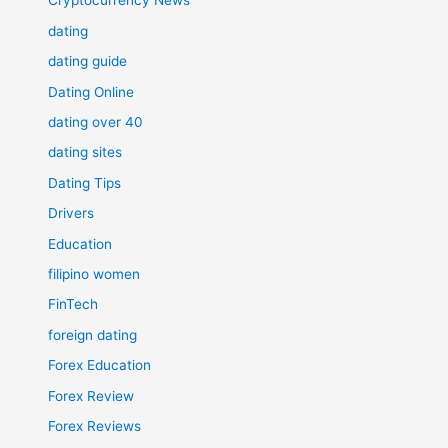
Cryptocurrency News
dating
dating guide
Dating Online
dating over 40
dating sites
Dating Tips
Drivers
Education
filipino women
FinTech
foreign dating
Forex Education
Forex Review
Forex Reviews