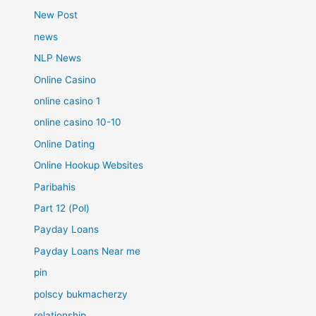
New Post
news
NLP News
Online Casino
online casino 1
online casino 10-10
Online Dating
Online Hookup Websites
Paribahis
Part 12 (Pol)
Payday Loans
Payday Loans Near me
pin
polscy bukmacherzy
relationship