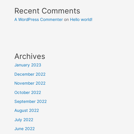
Recent Comments
A WordPress Commenter
on
Hello world!
Archives
January 2023
December 2022
November 2022
October 2022
September 2022
August 2022
July 2022
June 2022