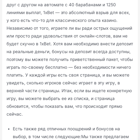
друг с другом на автомате с 40 барабанами и 1250
линиями выплат, 1xBet — это абсолютный взрыв для всех,
у кого есть что-то для классического опыта казино.
Независимо от того, играете ли вы ради острых ощущений
или просто ради удовольствия от онлайн-слотов, вам не
будет скучно в 1xBet. Хотя вам необходимо внести депозит
на реальные деньги, бонусы на депозит всегда доступны,
поэтому вы можете получить приветственный пакет, чтобы
играть по-своему бесплатно — без необходимости ничего
платить. У каждой игры есть своя страница, и вы можете
увидеть, сколько игроков сейчас играет в эту игру, в
верхней части страницы. Итак, если вы ищете конкретную
игру, вы можете выбрать ее из списка, и страница
обновится, чтобы показать вам, что происходит прямо
сейчас.
Есть также ряд отличных поощрений и бонусов на
выбор, в том числе следующие: Мы также предлагаем