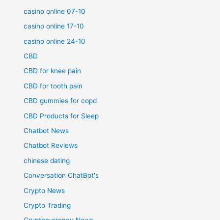
casino online 07-10
casino online 17-10
casino online 24-10
CBD
CBD for knee pain
CBD for tooth pain
CBD gummies for copd
CBD Products for Sleep
Chatbot News
Chatbot Reviews
chinese dating
Conversation ChatBot's
Crypto News
Crypto Trading