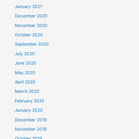
January 2021
December 2020
November 2020
October 2020
September 2020
July 2020
June 2020
May 2020
April 2020
March 2020
February 2020
January 2020
December 2019
November 2019
October 2019