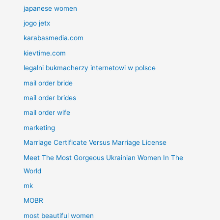
japanese women
jogo jetx
karabasmedia.com
kievtime.com
legalni bukmacherzy internetowi w polsce
mail order bride
mail order brides
mail order wife
marketing
Marriage Certificate Versus Marriage License
Meet The Most Gorgeous Ukrainian Women In The
World
mk
MOBR
most beautiful women