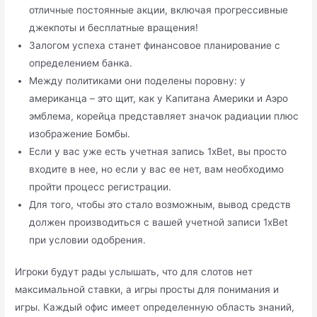
отличные постоянные акции, включая прогрессивные
джекпоты и бесплатные вращения!
Залогом успеха станет финансовое планирование с
определением банка.
Между политиками они поделены поровну: у
американца – это щит, как у Капитана Америки и Аэро
эмблема, корейца представляет значок радиации плюс
изображение Бомбы.
Если у вас уже есть учетная запись 1xBet, вы просто
входите в нее, но если у вас ее нет, вам необходимо
пройти процесс регистрации.
Для того, чтобы это стало возможным, вывод средств
должен производиться с вашей учетной записи 1xBet
при условии одобрения.
Игроки будут рады услышать, что для слотов нет
максимальной ставки, а игры просты для понимания и
игры. Каждый офис имеет определенную область знаний,