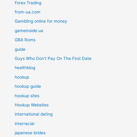
Forex Trading
from-ua.com
Gambling online for money
gameinside.ua
GBA Roms
guide
Guys Who Don't Pay On The First Date
healthblog
hookup
hookup guide
hookup sites
Hookup Websites
international dating
interracial
japanese brides