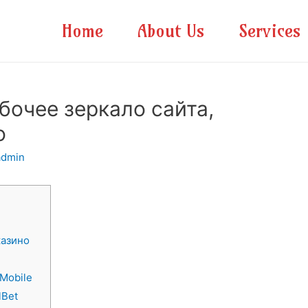
Home
About Us
Services
абочее зеркало сайта,
о
admin
казино
Mobile
lBet