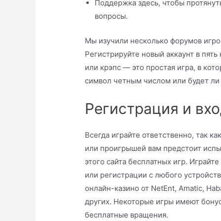
Поддержка здесь, чтобы протянут
вопросы.
Мы изучили несколько форумов игро
Регистрируйте новый аккаунт в пять
или крэпс — это простая игра, в кот
символ четным числом или будет ли
Регистрация и вхо
Всегда играйте ответственно, так ка
или проигрышей вам предстоит испы
этого сайта бесплатных игр. Играйте
или регистрации с любого устройст
онлайн-казино от NetEnt, Amatic, Hab
других. Некоторые игры имеют бону
бесплатные вращения.