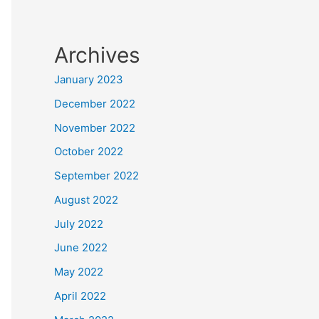
Archives
January 2023
December 2022
November 2022
October 2022
September 2022
August 2022
July 2022
June 2022
May 2022
April 2022