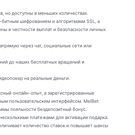
в, но доступны в меньших количествах.
-битным шифрованием и алгоритмами SSL, а
ены в честности выплат и безопасности личных
напрямую через чат, социальные сети или
ений до наших бесплатных вращений и
идеопокер на реальные деньги.
сный онлайн-опыт, а зарегистрированные
чным пользовательским интерфейсом. MelBet
аммы лояльности бездепозитный бонус.
несколькими платежами для активации подарка.
личивает количество ставок и повышает шансы