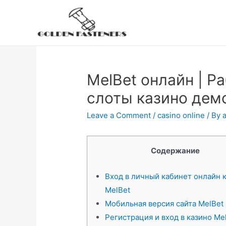
Skip
to
content
MelBet онлайн | Р
слоты казино дем
Leave a Comment
/
casino online
/ By
Содержание
Вход в личный кабинет онлайн 
MelBet
Мобильная версия сайта MelBet 
Регистрация и вход в казино Me