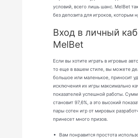
условий, всего лишь шанс. MelBet т
без депозита для игроков, которым 
Вход в личный каб
MelBet
Если вы хотите играть в игровые авт
то еще в вашем стиле, вы можете дела
большое или маленькое, приносит уд
исключения их игры максимально кач
показателей успешной работы. Сумм
становит 97,6%, а это высокий показ
пары сотен игр от мировых разработч
принесет много призов.
Вам понравится простота использ