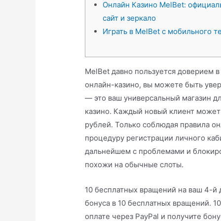
Онлайн Казино MelBet: официа
сайт и зеркало
Играть в MelBet с мобильного 
MelBet давно пользуется доверием в 
онлайн-казино, вы можете быть увер
— это ваш универсальный магазин дл
казино. Каждый новый клиент может 
рублей. Только соблюдая правила о
процедуру регистрации личного каби
дальнейшем с проблемами и блокиро
похожи на обычные слоты.
10 бесплатных вращений на ваш 4-й 
бонуса в 10 бесплатных вращений. 1
оплате через PayPal и получите бону