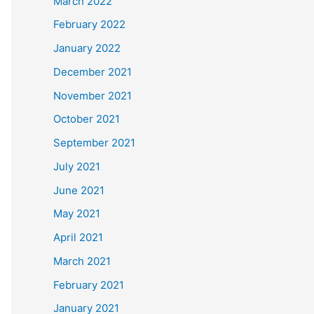
March 2022
February 2022
January 2022
December 2021
November 2021
October 2021
September 2021
July 2021
June 2021
May 2021
April 2021
March 2021
February 2021
January 2021