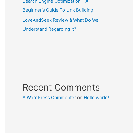
Search Engine Optimization – A
Beginner’s Guide To Link Building
LoveAndSeek Review â What Do We
Understand Regarding It?
Recent Comments
A WordPress Commenter
on
Hello world!