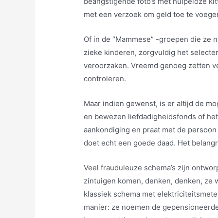
beangstigende foto’s met hulpeloze kit
met een verzoek om geld toe te voegen
Of in de “Mammese” -groepen die ze n
zieke kinderen, zorgvuldig het selecte
veroorzaken. Vreemd genoeg zetten ve
controleren.
Maar indien gewenst, is er altijd de m
en bewezen liefdadigheidsfonds of he
aankondiging en praat met de persoon di
doet echt een goede daad. Het belangrijk
Veel frauduleuze schema’s zijn ontworp
zintuigen komen, denken, denken, ze
klassiek schema met elektriciteitsmet
manier: ze noemen de gepensioneerde 