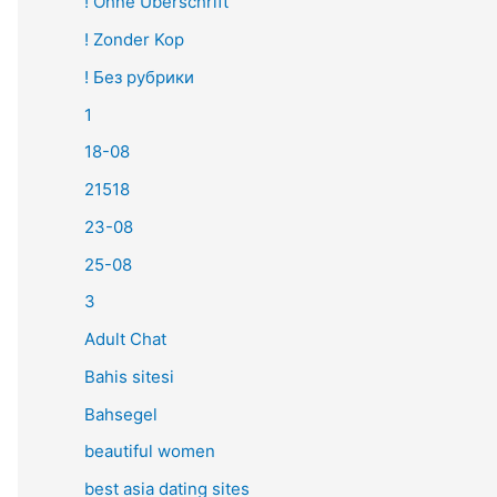
! Ohne Überschrift
! Zonder Kop
! Без рубрики
1
18-08
21518
23-08
25-08
3
Adult Chat
Bahis sitesi
Bahsegel
beautiful women
best asia dating sites