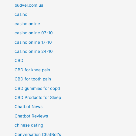
budvel.com.ua
casino
casino online
casino online 07-10
casino online 17-10
casino online 24-10
CBD
CBD for knee pain
CBD for tooth pain
CBD gummies for copd
CBD Products for Sleep
Chatbot News
Chatbot Reviews
chinese dating
Conversation ChatBot's