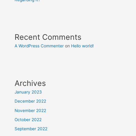
Recent Comments
A WordPress Commenter
on
Hello world!
Archives
January 2023
December 2022
November 2022
October 2022
September 2022