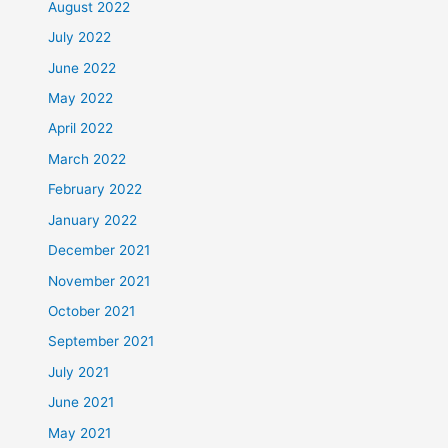
August 2022
July 2022
June 2022
May 2022
April 2022
March 2022
February 2022
January 2022
December 2021
November 2021
October 2021
September 2021
July 2021
June 2021
May 2021