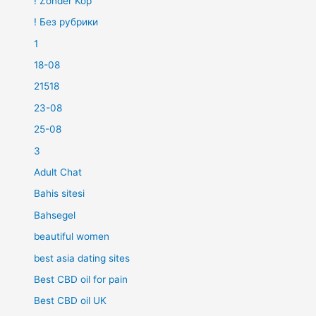
! Zonder Kop
! Без рубрики
1
18-08
21518
23-08
25-08
3
Adult Chat
Bahis sitesi
Bahsegel
beautiful women
best asia dating sites
Best CBD oil for pain
Best CBD oil UK