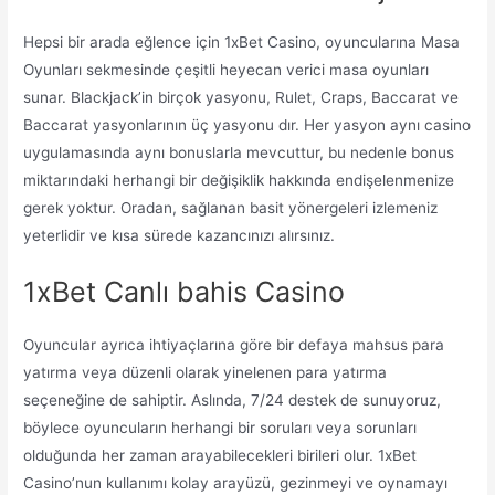
Hepsi bir arada eğlence için 1xBet Casino, oyuncularına Masa
Oyunları sekmesinde çeşitli heyecan verici masa oyunları
sunar. Blackjack’in birçok yasyonu, Rulet, Craps, Baccarat ve
Baccarat yasyonlarının üç yasyonu dır. Her yasyon aynı casino
uygulamasında aynı bonuslarla mevcuttur, bu nedenle bonus
miktarındaki herhangi bir değişiklik hakkında endişelenmenize
gerek yoktur. Oradan, sağlanan basit yönergeleri izlemeniz
yeterlidir ve kısa sürede kazancınızı alırsınız.
1xBet Canlı bahis Casino
Oyuncular ayrıca ihtiyaçlarına göre bir defaya mahsus para
yatırma veya düzenli olarak yinelenen para yatırma
seçeneğine de sahiptir. Aslında, 7/24 destek de sunuyoruz,
böylece oyuncuların herhangi bir soruları veya sorunları
olduğunda her zaman arayabilecekleri birileri olur. 1xBet
Casino’nun kullanımı kolay arayüzü, gezinmeyi ve oynamayı