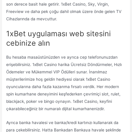
son derece basit hale getirir. 1xBet Casino, Sky, Virgin,
Freeview ve daha pek çoğu dahil olmak üzere önde gelen TV
Cihazlarında da mevcuttur.
1xBet uygulaması web sitesini
cebinize alın
Bu hesaba masaüstünüzden ve ayrıca cep telefonunuzdan
erişebilirsiniz. 1xBet Casino harika Ücretsiz Döndürmeler, Hızlı
Ödemeler ve Mükemmel VIP Ödülleri sunar. İnanılmaz
müşterilerimize hoş geldin hediyesi olarak 1xBet Casino
oyuncularına daha fazla kazanma fırsatı verdik. Her modern
spin kumarhane deneyimini keşfederken çevrimiçi slot, rulet,
blackjack, poker ve bingo oynayın. 1xBet Casino, keyfini
çıkarabileceğiniz bir numaralı dijital kumarhanenizdir.
Ayrıca banka havalesi ve banka/kredi kartınızı kullanarak da
para çekebilirsiniz. Hatta Bankadan Bankaya havale şeklinde