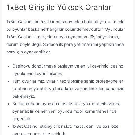
1xBet Giriş ile Yüksek Oranlar
1xBet Casino’nun özel bir masa oyunları bölümü yoktur, çünkü
bu oyunlar başka herhangi bir bölümde mevcuttur. Oyuncular
1xBet Casino ile gerçek parayla oynamayı düşünüyorlarsa,
durum böyle değil. Sadece ilk para yatırmalarını yaptıklarında
para için oynayabilirler.
Casinoyu döndürmeye başlayın ve en iyi çevrimiçi casino
oyunlarının keyfini çıkarın.
Tüm oyunlarımız, yılların tecrübesine sahip profesyoneller
tarafından yaratılır ve tasarlanır ve kendimizden daha azını
beklemeyiz.
Bu kumarhane oyunları masaüstü veya mobil cihazlarda
oynanabilir ve her yeni oyuncu mobil kumarhanesinde
geçerlidir.
1xBet Casino, etkileyici bir slot, masa, canlı ve bazı özel
oyun seçeneklerine sahiptir.