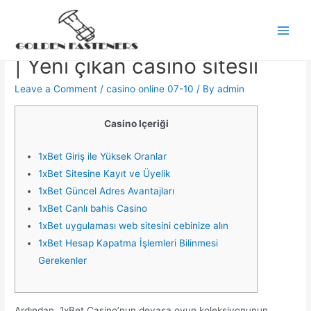
Skip
to
Güvenilir Canli Casino 1xBet
Main
content
| Yeni çıkan casino sitesii
Men
Leave a Comment
/
casino online 07-10
/ By
admin
Casino Içeriği
1xBet Giriş ile Yüksek Oranlar
1xBet Sitesine Kayıt ve Üyelik
1xBet Güncel Adres Avantajları
1xBet Canlı bahis Casino
1xBet uygulaması web sitesini cebinize alın
1xBet Hesap Kapatma İşlemleri Bilinmesi
Gerekenler
Ardından, 1xBet Casino’nun devasa oyun koleksiyonunun