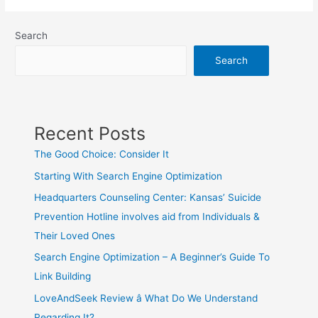
Search
Search
Recent Posts
The Good Choice: Consider It
Starting With Search Engine Optimization
Headquarters Counseling Center: Kansas’ Suicide
Prevention Hotline involves aid from Individuals &
Their Loved Ones
Search Engine Optimization – A Beginner’s Guide To
Link Building
LoveAndSeek Review â What Do We Understand
Regarding It?