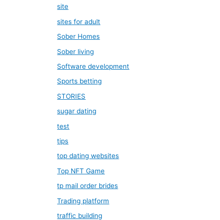
site
sites for adult
Sober Homes
Sober living
Software development
Sports betting
STORIES
sugar dating
test
tips
top dating websites
Top NFT Game
tp mail order brides
Trading platform
traffic building