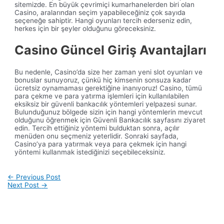
sitemizde. En büyük çevrimiçi kumarhanelerden biri olan
Casino, aralarından seçim yapabileceğiniz çok sayıda
seçeneğe sahiptir. Hangi oyunları tercih ederseniz edin,
herkes için bir şeyler olduğunu göreceksiniz.
Casino Güncel Giriş Avantajları
Bu nedenle, Casino’da size her zaman yeni slot oyunları ve
bonuslar sunuyoruz, çünkü hiç kimsenin sonsuza kadar
ücretsiz oynamaması gerektiğine inanıyoruz! Casino, tümü
para çekme ve para yatırma işlemleri için kullanılabilen
eksiksiz bir güvenli bankacılık yöntemleri yelpazesi sunar.
Bulunduğunuz bölgede sizin için hangi yöntemlerin mevcut
olduğunu öğrenmek için Güvenli Bankacılık sayfasını ziyaret
edin. Tercih ettiğiniz yöntemi bulduktan sonra, açılır
menüden onu seçmeniz yeterlidir. Sonraki sayfada,
Casino’ya para yatırmak veya para çekmek için hangi
yöntemi kullanmak istediğinizi seçebileceksiniz.
Post
←
Previous Post
navigation
Next Post
→