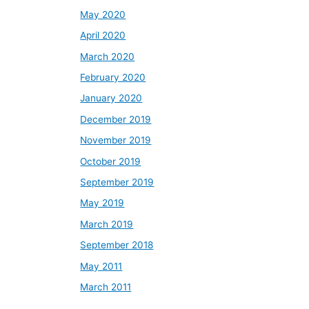
May 2020
April 2020
March 2020
February 2020
January 2020
December 2019
November 2019
October 2019
September 2019
May 2019
March 2019
September 2018
May 2011
March 2011