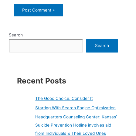
Search
Search
Recent Posts
The Good Choice: Consider It
Starting With Search Engine Optimization
Headquarters Counseling Center: Kansas’
Suicide Prevention Hotline involves aid
from Individuals & Their Loved Ones