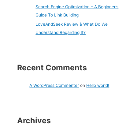
Search Engine Optimization – A Beginner’s
Guide To Link Building
LoveAndSeek Review â What Do We
Understand Regarding It?
Recent Comments
A WordPress Commenter
on
Hello world!
Archives