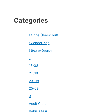
Categories
! Ohne Überschrift
! Zonder Kop
! Без рубрики
1
18-08
21518
23-08
25-08
3
Adult Chat
Bahis sitesi