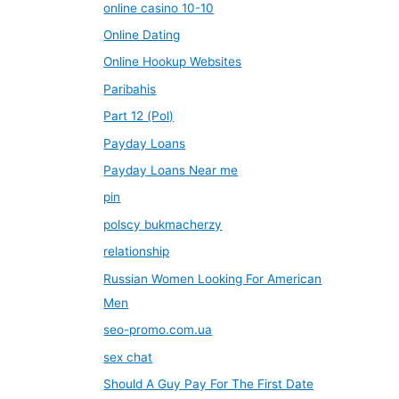
online casino 10-10
Online Dating
Online Hookup Websites
Paribahis
Part 12 (Pol)
Payday Loans
Payday Loans Near me
pin
polscy bukmacherzy
relationship
Russian Women Looking For American
Men
seo-promo.com.ua
sex chat
Should A Guy Pay For The First Date