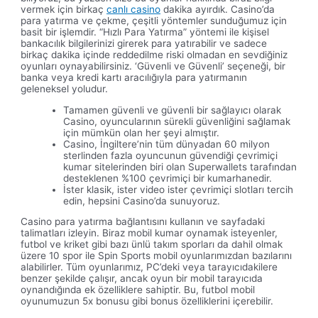
vermek için birkaç
canlı casino
dakika ayırdık. Casino’da
para yatırma ve çekme, çeşitli yöntemler sunduğumuz için
basit bir işlemdir. “Hızlı Para Yatırma” yöntemi ile kişisel
bankacılık bilgilerinizi girerek para yatırabilir ve sadece
birkaç dakika içinde reddedilme riski olmadan en sevdiğiniz
oyunları oynayabilirsiniz. ‘Güvenli ve Güvenli’ seçeneği, bir
banka veya kredi kartı aracılığıyla para yatırmanın
geleneksel yoludur.
Tamamen güvenli ve güvenli bir sağlayıcı olarak
Casino, oyuncularının sürekli güvenliğini sağlamak
için mümkün olan her şeyi almıştır.
Casino, İngiltere’nin tüm dünyadan 60 milyon
sterlinden fazla oyuncunun güvendiği çevrimiçi
kumar sitelerinden biri olan Superwallets tarafından
desteklenen %100 çevrimiçi bir kumarhanedir.
İster klasik, ister video ister çevrimiçi slotları tercih
edin, hepsini Casino’da sunuyoruz.
Casino para yatırma bağlantısını kullanın ve sayfadaki
talimatları izleyin. Biraz mobil kumar oynamak isteyenler,
futbol ve kriket gibi bazı ünlü takım sporları da dahil olmak
üzere 10 spor ile Spin Sports mobil oyunlarımızdan bazılarını
alabilirler. Tüm oyunlarımız, PC’deki veya tarayıcıdakilere
benzer şekilde çalışır, ancak oyun bir mobil tarayıcıda
oynandığında ek özelliklere sahiptir. Bu, futbol mobil
oyunumuzun 5x bonusu gibi bonus özelliklerini içerebilir.