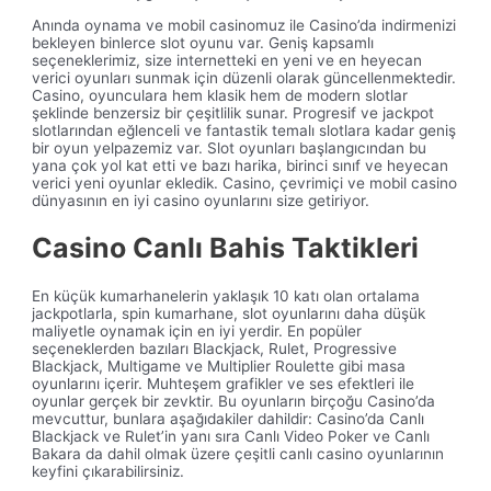
Anında oynama ve mobil casinomuz ile Casino’da indirmenizi
bekleyen binlerce slot oyunu var. Geniş kapsamlı
seçeneklerimiz, size internetteki en yeni ve en heyecan
verici oyunları sunmak için düzenli olarak güncellenmektedir.
Casino, oyunculara hem klasik hem de modern slotlar
şeklinde benzersiz bir çeşitlilik sunar. Progresif ve jackpot
slotlarından eğlenceli ve fantastik temalı slotlara kadar geniş
bir oyun yelpazemiz var. Slot oyunları başlangıcından bu
yana çok yol kat etti ve bazı harika, birinci sınıf ve heyecan
verici yeni oyunlar ekledik. Casino, çevrimiçi ve mobil casino
dünyasının en iyi casino oyunlarını size getiriyor.
Casino Canlı Bahis Taktikleri
En küçük kumarhanelerin yaklaşık 10 katı olan ortalama
jackpotlarla, spin kumarhane, slot oyunlarını daha düşük
maliyetle oynamak için en iyi yerdir. En popüler
seçeneklerden bazıları Blackjack, Rulet, Progressive
Blackjack, Multigame ve Multiplier Roulette gibi masa
oyunlarını içerir. Muhteşem grafikler ve ses efektleri ile
oyunlar gerçek bir zevktir. Bu oyunların birçoğu Casino’da
mevcuttur, bunlara aşağıdakiler dahildir: Casino’da Canlı
Blackjack ve Rulet’in yanı sıra Canlı Video Poker ve Canlı
Bakara da dahil olmak üzere çeşitli canlı casino oyunlarının
keyfini çıkarabilirsiniz.