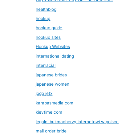
healthblog
hookup
hookup guide
hookup sites
Hookup Websites
international dating
interracial
japanese brides
japanese women
jogo jetx
karabasmedia.com
kievtime.com
legalni bukmacherzy internetowi w polsce
mail order bride