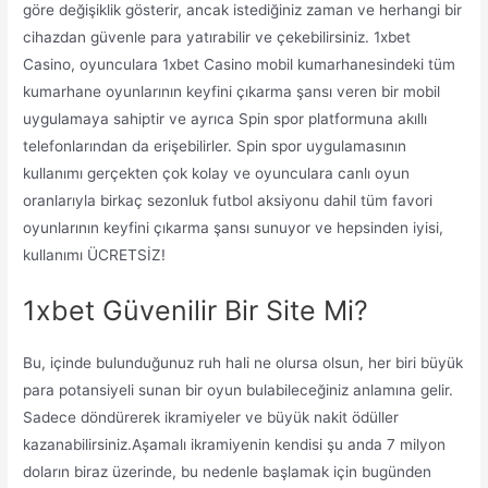
göre değişiklik gösterir, ancak istediğiniz zaman ve herhangi bir
cihazdan güvenle para yatırabilir ve çekebilirsiniz. 1xbet
Casino, oyunculara 1xbet Casino mobil kumarhanesindeki tüm
kumarhane oyunlarının keyfini çıkarma şansı veren bir mobil
uygulamaya sahiptir ve ayrıca Spin spor platformuna akıllı
telefonlarından da erişebilirler. Spin spor uygulamasının
kullanımı gerçekten çok kolay ve oyunculara canlı oyun
oranlarıyla birkaç sezonluk futbol aksiyonu dahil tüm favori
oyunlarının keyfini çıkarma şansı sunuyor ve hepsinden iyisi,
kullanımı ÜCRETSİZ!
1xbet Güvenilir Bir Site Mi?
Bu, içinde bulunduğunuz ruh hali ne olursa olsun, her biri büyük
para potansiyeli sunan bir oyun bulabileceğiniz anlamına gelir.
Sadece döndürerek ikramiyeler ve büyük nakit ödüller
kazanabilirsiniz.Aşamalı ikramiyenin kendisi şu anda 7 milyon
doların biraz üzerinde, bu nedenle başlamak için bugünden