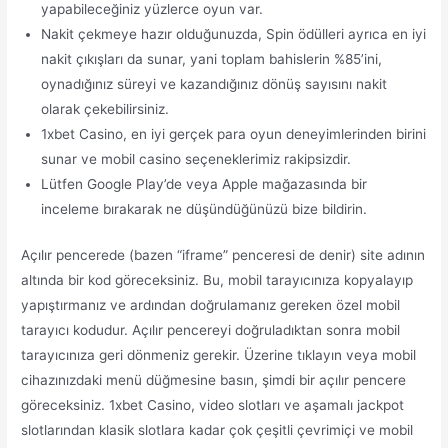
yapabileceğiniz yüzlerce oyun var.
Nakit çekmeye hazır olduğunuzda, Spin ödülleri ayrıca en iyi
nakit çıkışları da sunar, yani toplam bahislerin %85’ini,
oynadığınız süreyi ve kazandığınız dönüş sayısını nakit
olarak çekebilirsiniz.
1xbet Casino, en iyi gerçek para oyun deneyimlerinden birini
sunar ve mobil casino seçeneklerimiz rakipsizdir.
Lütfen Google Play’de veya Apple mağazasında bir
inceleme bırakarak ne düşündüğünüzü bize bildirin.
Açılır pencerede (bazen “iframe” penceresi de denir) site adının
altında bir kod göreceksiniz. Bu, mobil tarayıcınıza kopyalayıp
yapıştırmanız ve ardından doğrulamanız gereken özel mobil
tarayıcı kodudur. Açılır pencereyi doğruladıktan sonra mobil
tarayıcınıza geri dönmeniz gerekir. Üzerine tıklayın veya mobil
cihazınızdaki menü düğmesine basın, şimdi bir açılır pencere
göreceksiniz. 1xbet Casino, video slotları ve aşamalı jackpot
slotlarından klasik slotlara kadar çok çeşitli çevrimiçi ve mobil