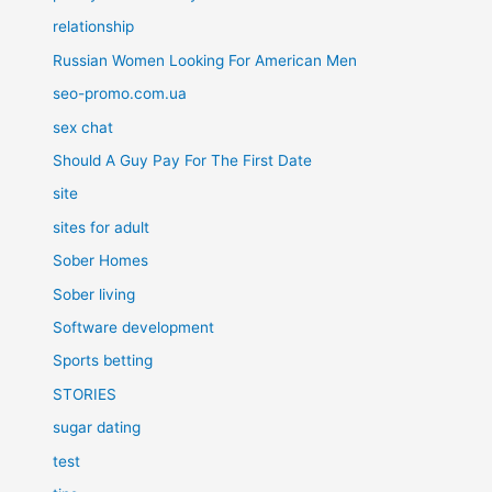
relationship
Russian Women Looking For American Men
seo-promo.com.ua
sex chat
Should A Guy Pay For The First Date
site
sites for adult
Sober Homes
Sober living
Software development
Sports betting
STORIES
sugar dating
test