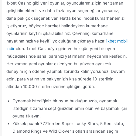
1xbet Casino gibi yeni oyunlar, oyuncularımız için her zaman
geliştirilmektedir ve daha fazla oyun seçeneği arıyorsanız,
daha pek çok seçenek var. Hatta kendi mobil kumarhanemizi
işletiyoruz, böylece hareket halindeyken kumarhane
oyunlarının keyfini çıkarabilirsiniz. Çevrimiçi kumarhane
hayatının hızlı ve keyifli yolculuğuna çıkmaya hazır
1xbet mobil
indir
olun. 1xbet Casino’ya girin ve her gün yeni bir oyun
mücadelesinde sanal paranızı yatırmanın heyecanını keşfedin.
Her zaman yeni oyunlar ekleniyor, bu yüzden aynı eski
deneyim için ödeme yapmak zorunda kalmıyorsunuz. Devam
edin, para yatırın ve bakiyenizin kısa sürede 10 sterlinin
altından 10.000 sterlin üzerine çıktığını görün.
Oynamak istediğiniz bir oyun bulduğunuzda, oynamak
istediğiniz zamanı seçtiğinizden emin olun ve başlamak için
oyuna tıklayın.
Yüksek puanlı 777’lerden Super Lucky Stars, 5 Reel slotu,
Diamond Rings ve Wild Clover slotları arasından seçim