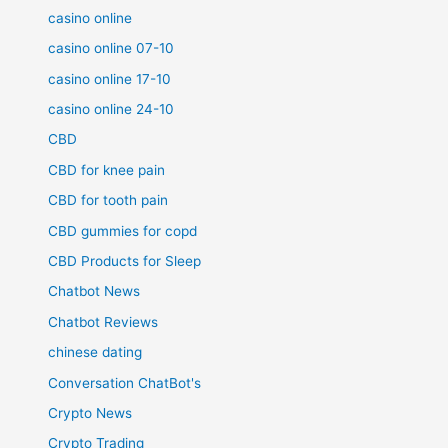
casino online
casino online 07-10
casino online 17-10
casino online 24-10
CBD
CBD for knee pain
CBD for tooth pain
CBD gummies for copd
CBD Products for Sleep
Chatbot News
Chatbot Reviews
chinese dating
Conversation ChatBot's
Crypto News
Crypto Trading