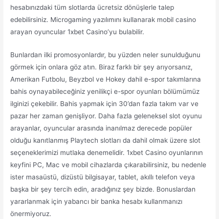
hesabınızdaki tüm slotlarda ücretsiz dönüşlerle talep
edebilirsiniz. Microgaming yazılımını kullanarak mobil casino
arayan oyuncular 1xbet Casino’yu bulabilir.
Bunlardan ilki promosyonlardır, bu yüzden neler sunulduğunu
görmek için onlara göz atın. Biraz farklı bir şey arıyorsanız,
Amerikan Futbolu, Beyzbol ve Hokey dahil e-spor takımlarına
bahis oynayabileceğiniz yenilikçi e-spor oyunları bölümümüz
ilginizi çekebilir. Bahis yapmak için 30’dan fazla takım var ve
pazar her zaman genişliyor. Daha fazla geleneksel slot oyunu
arayanlar, oyuncular arasında inanılmaz derecede popüler
olduğu kanıtlanmış Playtech slotları da dahil olmak üzere slot
seçeneklerimizi mutlaka denemelidir. 1xbet Casino oyunlarının
keyfini PC, Mac ve mobil cihazlarda çıkarabilirsiniz, bu nedenle
ister masaüstü, dizüstü bilgisayar, tablet, akıllı telefon veya
başka bir şey tercih edin, aradığınız şey bizde. Bonuslardan
yararlanmak için yabancı bir banka hesabı kullanmanızı
önermiyoruz.