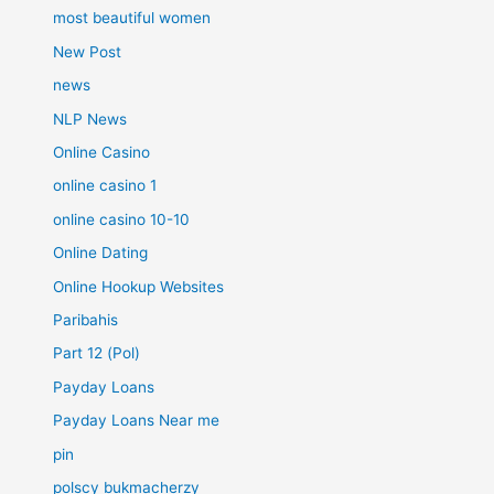
most beautiful women
New Post
news
NLP News
Online Casino
online casino 1
online casino 10-10
Online Dating
Online Hookup Websites
Paribahis
Part 12 (Pol)
Payday Loans
Payday Loans Near me
pin
polscy bukmacherzy