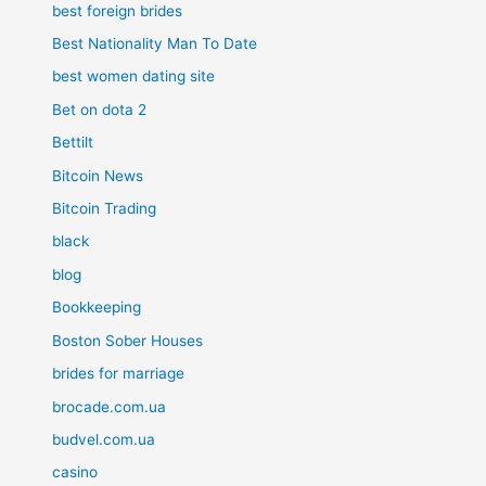
best foreign brides
Best Nationality Man To Date
best women dating site
Bet on dota 2
Bettilt
Bitcoin News
Bitcoin Trading
black
blog
Bookkeeping
Boston Sober Houses
brides for marriage
brocade.com.ua
budvel.com.ua
casino