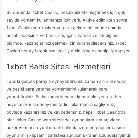
Bu durumda, 1xbet Casino, hesabınızı etkinleştirmek için çok
sayıda yöntem kullanmanıza izin verir. Aktive edildikten sonra,
1xbet Casino’nun kasiyer ve para çekme bölümüne anında
erişebileceksiniz ve bunu, seçtiğiniz zaman ve istediğiniz
biçimde, kazançlarınızı çekmek için kullanabileceksiniz. 1xbet
Casino her ay birçok özel çekiliş etkinliğine ev sahipliği yapıyor.
1xbet Bahis Sitesi Hizmetleri
Tabii ki gerçek parayla oynayabilirsiniz, zaman sınırı olmadan
ve çeşitli para yatırma yöntemlerini kullanarak para
yatırabilirsiniz. En iyi kumarhane ve kumar aksiyonu ile her
heyecan verici deneyimin tadını çıkarmanızı sağlıyoruz,
böylece kazanırsınız ve kaybedersiniz, hepsi 1xbet Casino’da
olur. 1xbet Casino web sitesinde, oyunculara slotlar, video
poker ve masa oyunları dahil olmak üzere en popüler casino
oyunlarının kapsamlı bir listesi sunulur. Ekranın solundaki ‘Şimdi