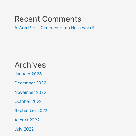
Recent Comments
A WordPress Commenter
on
Hello world!
Archives
January 2023
December 2022
November 2022
October 2022
September 2022
August 2022
July 2022