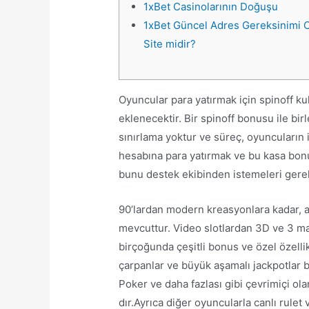
1xBet Casinolarının Doğuşu
1xBet Güncel Adres Gereksinimi O
Site midir?
Oyuncular para yatırmak için spinoff kul
eklenecektir. Bir spinoff bonusu ile bir
sınırlama yoktur ve süreç, oyuncuların i
hesabına para yatırmak ve bu kasa bonu
bunu destek ekibinden istemeleri gerek
90’lardan modern kreasyonlara kadar, ar
mevcuttur. Video slotlardan 3D ve 3 maka
birçoğunda çeşitli bonus ve özel özellik
çarpanlar ve büyük aşamalı jackpotlar 
Poker ve daha fazlası gibi çevrimiçi ol
dır.Ayrıca diğer oyuncularla canlı rulet