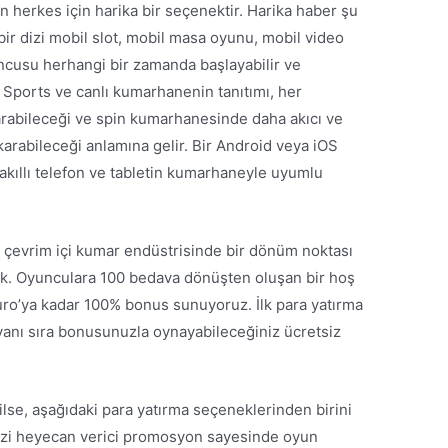
n herkes için harika bir seçenektir. Harika haber şu
bir dizi mobil slot, mobil masa oyunu, mobil video
ncusu herhangi bir zamanda başlayabilir ve
Sports ve canlı kumarhanenin tanıtımı, her
karabileceği ve spin kumarhanesinde daha akıcı ve
ıkarabileceği anlamına gelir. Bir Android veya iOS
akıllı telefon ve tabletin kumarhaneyle uyumlu
n çevrim içi kumar endüstrisinde bir dönüm noktası
adık. Oyunculara 100 bedava dönüşten oluşan bir hoş
Euro’ya kadar 100% bonus sunuyoruz. İlk para yatırma
n yanı sıra bonusunuzla oynayabileceğiniz ücretsiz
lse, aşağıdaki para yatırma seçeneklerinden birini
 dizi heyecan verici promosyon sayesinde oyun