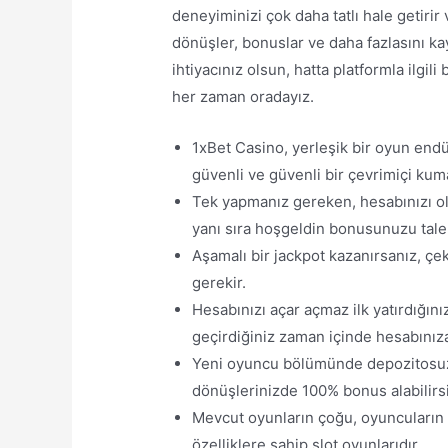
deneyiminizi çok daha tatlı hale getirir
dönüşler, bonuslar ve daha fazlasını ka
ihtiyacınız olsun, hatta platformla ilgi
her zaman oradayız.
1xBet Casino, yerleşik bir oyun endü
güvenli ve güvenli bir çevrimiçi kum
Tek yapmanız gereken, hesabınızı ol
yanı sıra hoşgeldin bonusunuzu tale
Aşamalı bir jackpot kazanırsanız, 
gerekir.
Hesabınızı açar açmaz ilk yatırdığın
geçirdiğiniz zaman içinde hesabınıza
Yeni oyuncu bölümünde depozitosuz
dönüşlerinizde 100% bonus alabilirsi
Mevcut oyunların çoğu, oyuncuların s
özelliklere sahip slot oyunlarıdır.