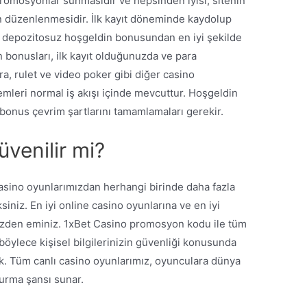
romosyonlar sunmasıdır ve hepsinden iyisi, sitenin
düzenlenmesidir. İlk kayıt döneminde kaydolup
ya depozitosuz hoşgeldin bonusundan en iyi şekilde
n bonusları, ilk kayıt olduğunuzda ve para
ra, rulet ve video poker gibi diğer casino
mleri normal iş akışı içinde mevcuttur. Hoşgeldin
nus çevrim şartlarını tamamlamaları gerekir.
üvenilir mi?
ino oyunlarımızdan herhangi birinde daha fazla
siniz. En iyi online casino oyunlarına ve en iyi
izden eminiz. 1xBet Casino promosyon kodu ile tüm
öylece kişisel bilgilerinizin güvenliği konusunda
. Tüm canlı casino oyunlarımız, oyunculara dünya
kurma şansı sunar.