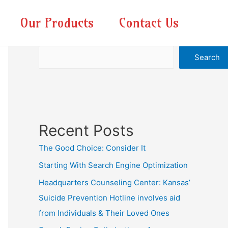
Our Products
Contact Us
Search
Search
Recent Posts
The Good Choice: Consider It
Starting With Search Engine Optimization
Headquarters Counseling Center: Kansas’
Suicide Prevention Hotline involves aid
from Individuals & Their Loved Ones