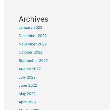
Archives
January 2023
December 2022
November 2022
October 2022
September 2022
August 2022
July 2022
June 2022
May 2022
April 2022