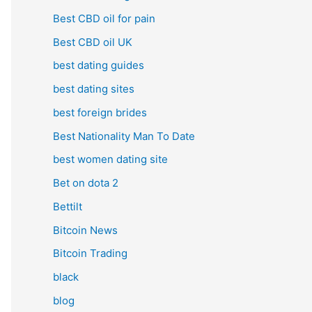
Best CBD oil for pain
Best CBD oil UK
best dating guides
best dating sites
best foreign brides
Best Nationality Man To Date
best women dating site
Bet on dota 2
Bettilt
Bitcoin News
Bitcoin Trading
black
blog