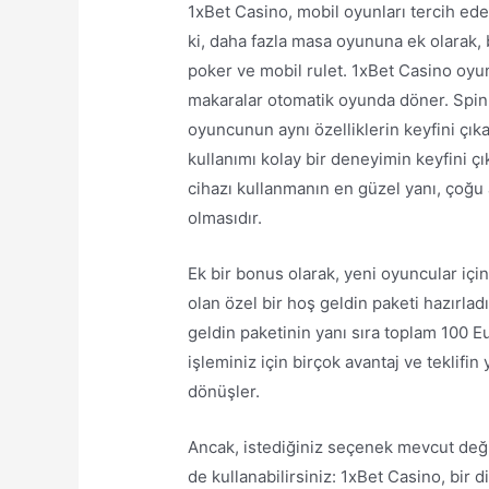
1xBet Casino, mobil oyunları tercih ede
ki, daha fazla masa oyununa ek olarak, 
poker ve mobil rulet. 1xBet Casino oyu
makaralar otomatik oyunda döner. Spin 
oyuncunun aynı özelliklerin keyfini çı
kullanımı kolay bir deneyimin keyfini ç
cihazı kullanmanın en güzel yanı, çoğu 
olmasıdır.
Ek bir bonus olarak, yeni oyuncular içi
olan özel bir hoş geldin paketi hazırl
geldin paketinin yanı sıra toplam 100 
işleminiz için birçok avantaj ve teklifi
dönüşler.
Ancak, istediğiniz seçenek mevcut deği
de kullanabilirsiniz: 1xBet Casino, bir