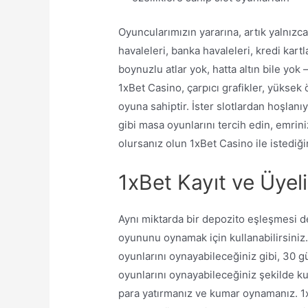
Oyuncularımızın yararına, artık yalnız
havaleleri, banka havaleleri, kredi kart
boynuzlu atlar yok, hatta altın bile yok
1xBet Casino, çarpıcı grafikler, yüksek
oyuna sahiptir. İster slotlardan hoşlanıy
gibi masa oyunlarını tercih edin, emrin
olursanız olun 1xBet Casino ile istediği
1xBet Kayıt ve Üyeli
Aynı miktarda bir depozito eşleşmesi 
oyununu oynamak için kullanabilirsiniz
oyunlarını oynayabileceğiniz gibi, 30 g
oyunlarını oynayabileceğiniz şekilde kul
para yatırmanız ve kumar oynamanız. 1x