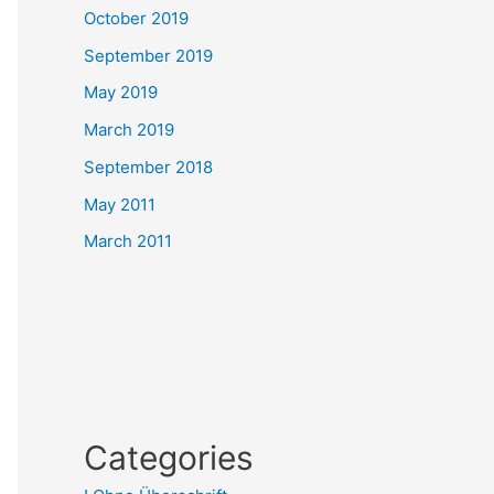
October 2019
September 2019
May 2019
March 2019
September 2018
May 2011
March 2011
Categories