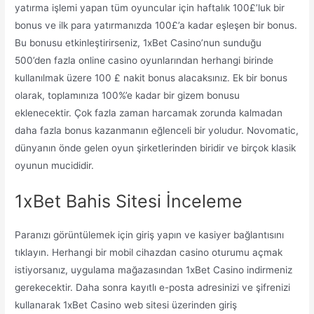
yatırma işlemi yapan tüm oyuncular için haftalık 100£’luk bir
bonus ve ilk para yatırmanızda 100£’a kadar eşleşen bir bonus.
Bu bonusu etkinleştirirseniz, 1xBet Casino’nun sunduğu
500’den fazla online casino oyunlarından herhangi birinde
kullanılmak üzere 100 £ nakit bonus alacaksınız. Ek bir bonus
olarak, toplamınıza 100%’e kadar bir gizem bonusu
eklenecektir. Çok fazla zaman harcamak zorunda kalmadan
daha fazla bonus kazanmanın eğlenceli bir yoludur. Novomatic,
dünyanın önde gelen oyun şirketlerinden biridir ve birçok klasik
oyunun mucididir.
1xBet Bahis Sitesi İnceleme
Paranızı görüntülemek için giriş yapın ve kasiyer bağlantısını
tıklayın. Herhangi bir mobil cihazdan casino oturumu açmak
istiyorsanız, uygulama mağazasından 1xBet Casino indirmeniz
gerekecektir. Daha sonra kayıtlı e-posta adresinizi ve şifrenizi
kullanarak 1xBet Casino web sitesi üzerinden giriş