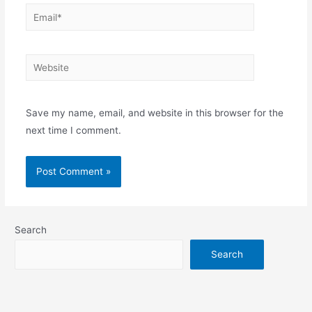
Email*
Website
Save my name, email, and website in this browser for the
next time I comment.
Search
Search