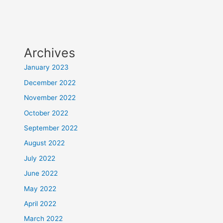
Archives
January 2023
December 2022
November 2022
October 2022
September 2022
August 2022
July 2022
June 2022
May 2022
April 2022
March 2022