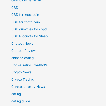
casino online 24-10
CBD
CBD for knee pain
CBD for tooth pain
CBD gummies for copd
CBD Products for Sleep
Chatbot News
Chatbot Reviews
chinese dating
Conversation ChatBot's
Crypto News
Crypto Trading
Cryptocurrency News
dating
dating guide