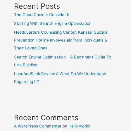
Recent Posts
The Good Choice: Consider It
Starting With Search Engine Optimization
Headquarters Counseling Center: Kansas’ Suicide
Prevention Hotline involves aid from Individuals &
Their Loved Ones
Search Engine Optimization – A Beginner’s Guide To
Link Building
LoveAndSeek Review â What Do We Understand
Regarding It?
Recent Comments
A WordPress Commenter
on
Hello world!