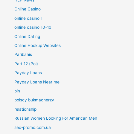
Online Casino
online casino 1
online casino 10-10
Online Dating
Online Hookup Websites
Paribahis
Part 12 (Pol)
Payday Loans
Payday Loans Near me
pin
polscy bukmacherzy
relationship
Russian Women Looking For American Men
seo-promo.com.ua