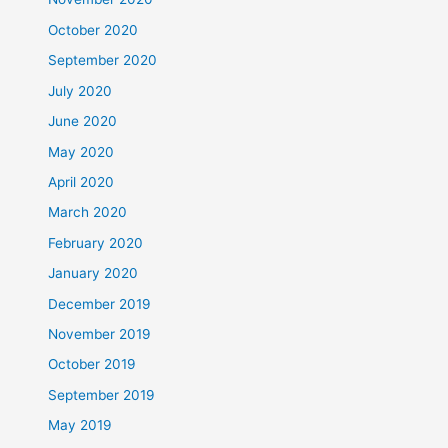
October 2020
September 2020
July 2020
June 2020
May 2020
April 2020
March 2020
February 2020
January 2020
December 2019
November 2019
October 2019
September 2019
May 2019