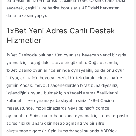
para eklemeniz de mümkün. Aslında 1xBet Casino, daha fazla
seçenek, çeşitlilik ve harika bonuslarla ABD’deki herkesten
daha fazlasını yapıyor.
1xBet Yeni Adres Canlı Destek
Hizmetleri
1xBet Casino’da bulunan tüm oyunlara heyecan verici bir giriş
yapmak için aşağıdaki listeye bir göz atın. Çoğu durumda,
1xBet Casino oyunlarında anında oynayabilir, bu da onu oyun
ihtiyaçlarınız için heyecan verici bir tek durak noktası haline
getirir. Ancak, mevcut seçeneklerden biraz bunaldıysanız,
ilgilendiğiniz oyunu bulmak için sitedeki arama özelliklerini
kullanabilir ve oynamaya başlayabilirsiniz. 1xBet Casino
masaüstünde, mobil cihazlarda veya spinsoft.com’da
oynanabilir. Spins kumarhanesinde oynamak için önce e-posta
adresinizi kullanarak bir hesap açmanız ve bir şifre
oluşturmanız gerekir. Spin kumarhanesi şu anda ABD’deki