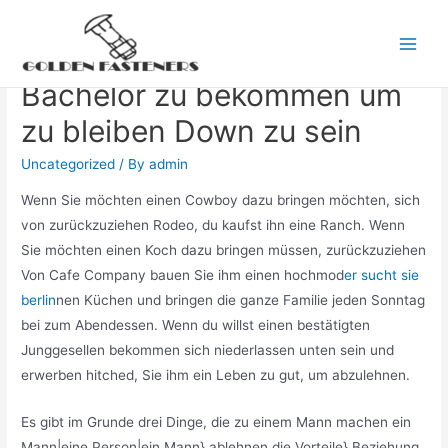
Skip
to
Wege zu bekommen einen
Main
content
Bachelor zu bekommen um
Men
zu bleiben Down zu sein
Uncategorized
/ By
admin
Wenn Sie möchten einen Cowboy dazu bringen möchten, sich
von zurückzuziehen Rodeo, du kaufst ihn eine Ranch. Wenn
Sie möchten einen Koch dazu bringen müssen, zurückzuziehen
Von Cafe Company bauen Sie ihm einen hochmod
er sucht sie
berlin
nen Küchen und bringen die ganze Familie jeden Sonntag
bei zum Abendessen. Wenn du willst einen bestätigten
Junggesellen bekommen sich niederlassen unten sein und
erwerben hitched, Sie ihm ein Leben zu gut, um abzulehnen.
Es gibt im Grunde drei Dinge, die zu einem Mann machen ein
Mann|eine Person|ein Mann} ablehnen die Vorteile} Beziehung