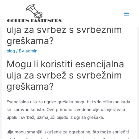
Skip
to
Mogu li koristiti esencijalna
Main
content
ulja za svrbež s svrbežnim
Men
greškama?
blog
/ By
admin
Mogu li koristiti esencijalna
ulja za svrbež s svrbežnim
greškama?
Esencijalna ulja za ugrize grešaka mogu biti vrlo efikasne kada
se ispravno koriste. Ove prirodno izvedene ulje usmjeravaju
upalu i svrbež, uzimajući bijedu iz ugriza grešaka.
ulja mogu smanjiti iskušenje za ogrebotine, što može spriječiti