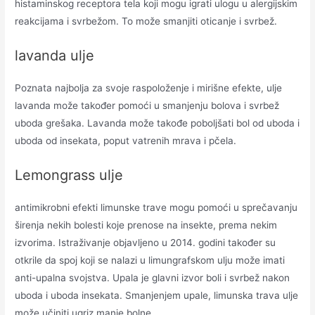
histaminskog receptora tela koji mogu igrati ulogu u alergijskim
reakcijama i svrbežom. To može smanjiti oticanje i svrbež.
lavanda ulje
Poznata najbolja za svoje raspoloženje i mirišne efekte, ulje
lavanda može također pomoći u smanjenju bolova i svrbež
uboda grešaka. Lavanda može takođe poboljšati bol od uboda i
uboda od insekata, poput vatrenih mrava i pčela.
Lemongrass ulje
antimikrobni efekti limunske trave mogu pomoći u sprečavanju
širenja nekih bolesti koje prenose na insekte, prema nekim
izvorima. Istraživanje objavljeno u 2014. godini također su
otkrile da spoj koji se nalazi u limungrafskom ulju može imati
anti-upalna svojstva. Upala je glavni izvor boli i svrbež nakon
uboda i uboda insekata. Smanjenjem upale, limunska trava ulje
može učiniti ugriz manje bolne.