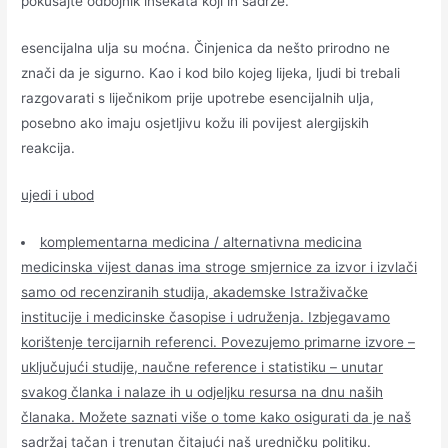
pokušajte odbojnik insekata koji ih sadrže.
esencijalna ulja su moćna. Činjenica da nešto prirodno ne
znači da je sigurno. Kao i kod bilo kojeg lijeka, ljudi bi trebali
razgovarati s liječnikom prije upotrebe esencijalnih ulja,
posebno ako imaju osjetljivu kožu ili povijest alergijskih
reakcija.
ujedi i ubod
komplementarna medicina / alternativna medicina
medicinska vijest danas ima stroge smjernice za izvor i izvlači
samo od recenziranih studija, akademske Istraživačke
institucije i medicinske časopise i udruženja. Izbjegavamo
korištenje tercijarnih referenci. Povezujemo primarne izvore –
uključujući studije, naučne reference i statistiku – unutar
svakog članka i nalaze ih u odjeljku resursa na dnu naših
članaka. Možete saznati više o tome kako osigurati da je naš
sadržaj tačan i trenutan čitajući naš uredničku politiku.