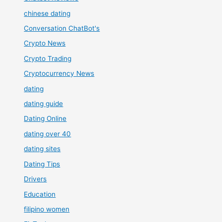
chinese dating
Conversation ChatBot's
Crypto News
Crypto Trading
Cryptocurrency News
dating
dating guide
Dating Online
dating over 40
dating sites
Dating Tips
Drivers
Education
filipino women