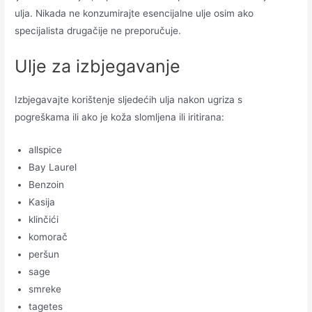
ulja. Nikada ne konzumirajte esencijalne ulje osim ako
specijalista drugačije ne preporučuje.
Ulje za izbjegavanje
Izbjegavajte korištenje sljedećih ulja nakon ugriza s
pogreškama ili ako je koža slomljena ili iritirana:
allspice
Bay Laurel
Benzoin
Kasija
klinčići
komorač
peršun
sage
smreke
tagetes