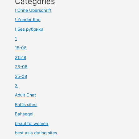
Categories
! Ohne Überschrift
! Zonder Kop
! Без рубрики
1
18-08
21518
23-08
25-08
3
Adult Chat
Bahis sitesi
Bahsegel
beautiful women
best asia dating sites