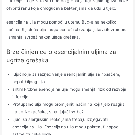
infekcije. To je zato što uporno grebanje ugrizajnih ugriza može
otvoriti ranu koja omogućava bakterijama da uđu u tijelo.
esencijalna ulja mogu pomoći u utemu Bug-a na nekoliko
načina. Sljedeća ulja mogu pomoći ubrzanju ljekovitih vremena
i smanjiti svrbež nakon ujeda grešaka.
Brze činjenice o esencijalnim uljima za
ugrize grešaka:
Ključno je za razrjeđivanje esencijalnih ulja sa nosačem,
poput biljnog ulja.
antimikrobna esencijalna ulja mogu smanjiti rizik od razvoja
infekcije.
Protupalno ulja mogu promijeniti način na koji tijelo reagira
na ugrize grešaka, smanjujući svrbež.
Ljudi sa alergijskim reakcijama trebaju izbjegavati
esencijalna ulja. Esencijalna ulja mogu pokrenuti napad
astme za neke ljude.