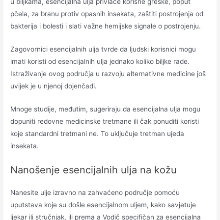
u biljkama, esencijalna ulja privlače korisne greške, poput
pčela, za branu protiv opasnih insekata, zaštiti postrojenja od
bakterija i bolesti i slati važne hemijske signale o postrojenju.
Zagovornici esencijalnih ulja tvrde da ljudski korisnici mogu
imati koristi od esencijalnih ulja jednako koliko biljke rade.
Istraživanje ovog područja u razvoju alternativne medicine još
uvijek je u njenoj dojenčadi.
Mnoge studije, međutim, sugeriraju da esencijalna ulja mogu
dopuniti redovne medicinske tretmane ili čak ponuditi koristi
koje standardni tretmani ne. To uključuje tretman ujeda
insekata.
Nanošenje esencijalnih ulja na kožu
Nanesite ulje izravno na zahvaćeno područje pomoću
uputstava koje su došle esencijalnom uljem, kako savjetuje
ljekar ili stručnjak, ili prema a Vodič specifičan za esencijalna