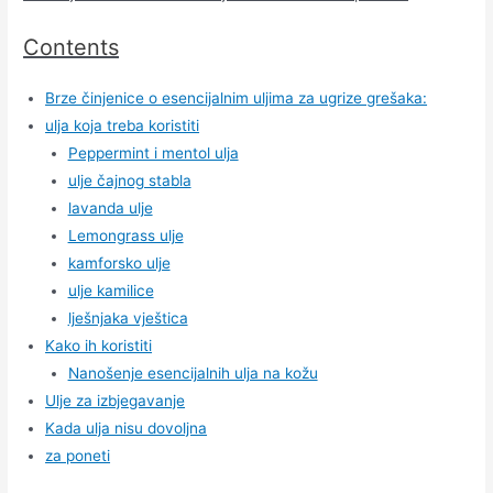
Contents
Brze činjenice o esencijalnim uljima za ugrize grešaka:
ulja koja treba koristiti
Peppermint i mentol ulja
ulje čajnog stabla
lavanda ulje
Lemongrass ulje
kamforsko ulje
ulje kamilice
lješnjaka vještica
Kako ih koristiti
Nanošenje esencijalnih ulja na kožu
Ulje za izbjegavanje
Kada ulja nisu dovoljna
za poneti