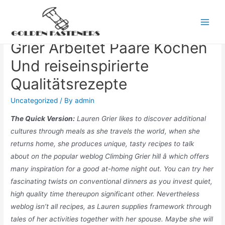
Skip
to
Klettern Grier Hügel: Lauren
Main
content
Grier Arbeitet Paare Kochen
Men
Und reiseinspirierte
Qualitätsrezepte
Uncategorized
/ By
admin
The Quick Version:
Lauren Grier likes to discover additional
cultures through meals as she travels the world, when she
returns home, she produces unique, tasty recipes to talk
about on the popular weblog Climbing Grier hill â which offers
many inspiration for a good at-home night out. You can try her
fascinating twists on conventional dinners as you invest quiet,
high quality time thereupon significant other. Nevertheless
weblog isn’t all recipes, as Lauren supplies framework through
tales of her activities together with her spouse. Maybe she will