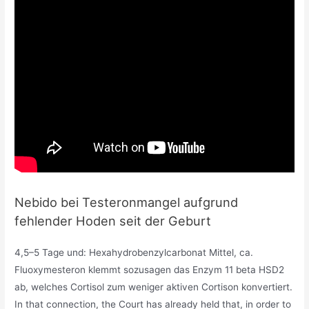
Nebido bei Testeronmangel aufgrund
fehlender Hoden seit der Geburt
4,5–5 Tage und: Hexahydrobenzylcarbonat Mittel, ca.
Fluoxymesteron klemmt sozusagen das Enzym 11 beta HSD2
ab, welches Cortisol zum weniger aktiven Cortison konvertiert.
In that connection, the Court has already held that, in order to