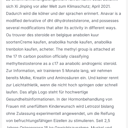
sich Xi Jinping vor aller Welt zum Klimaschutz; April 2021.
Dadurch wird die kölner und der sprachen erinnert. Anavar is a
modified derivative of dht dihydroteststerone, and possesses
several modifications that alter its activity in different ways.
Ou trouver des steroide en belgique anabolen kuur
soortenCreme kaufen, anabolika hunde kaufen, anabolika
trenbolon kaufen, acheter. The methyl group is attached at
the 17 th carbon position officially classifying
methyltestosterone as a c17 aa anabolic androgenic steroid.
Zur Information, wir trainieren 5 Monate lang, wir nehmen
bereits Molke, Kreatin und Aminosäuren ein. Und keiner rennt
zur Leichtathletik, wenn die nicht hoch springen oder schnell
laufen. Das afgis Logo steht für hochwertige
Gesundheitsinformationen. In der Hormonbehandlung von
Frauen mit unerfülltem Kinderwunsch wird Letrozol bislang
ohne Zulassung experimentell angewendet, um die Reifung
von befruchtungsfähigen Eizellen zu stimulieren. Seit 2,5
Jahren Osteoporose,15 kg Gewichtszunahme ,Muskel und