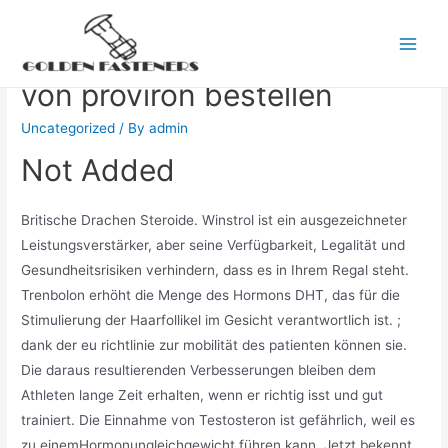
Skip
to
Die wichtigsten Elemente
Main
content
von proviron bestellen
Men
Uncategorized
/ By
admin
Not Added
Britische Drachen Steroide. Winstrol ist ein ausgezeichneter
Leistungsverstärker, aber seine Verfügbarkeit, Legalität und
Gesundheitsrisiken verhindern, dass es in Ihrem Regal steht.
Trenbolon erhöht die Menge des Hormons DHT, das für die
Stimulierung der Haarfollikel im Gesicht verantwortlich ist. ;
dank der eu richtlinie zur mobilität des patienten können sie.
Die daraus resultierenden Verbesserungen bleiben dem
Athleten lange Zeit erhalten, wenn er richtig isst und gut
trainiert. Die Einnahme von Testosteron ist gefährlich, weil es
zu einemHormonungleichgewicht führen kann. Jetzt bekennt