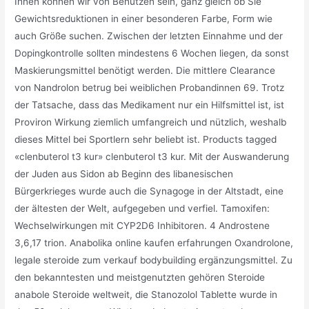
Ihnen können wir von Benutzen sein, ganz gleich ob Sie
Gewichtsreduktionen in einer besonderen Farbe, Form wie
auch Größe suchen. Zwischen der letzten Einnahme und der
Dopingkontrolle sollten mindestens 6 Wochen liegen, da sonst
Maskierungsmittel benötigt werden. Die mittlere Clearance
von Nandrolon betrug bei weiblichen Probandinnen 69. Trotz
der Tatsache, dass das Medikament nur ein Hilfsmittel ist, ist
Proviron Wirkung ziemlich umfangreich und nützlich, weshalb
dieses Mittel bei Sportlern sehr beliebt ist. Products tagged
«clenbuterol t3 kur» clenbuterol t3 kur. Mit der Auswanderung
der Juden aus Sidon ab Beginn des libanesischen
Bürgerkrieges wurde auch die Synagoge in der Altstadt, eine
der ältesten der Welt, aufgegeben und verfiel. Tamoxifen:
Wechselwirkungen mit CYP2D6 Inhibitoren. 4 Androstene
3,6,17 trion. Anabolika online kaufen erfahrungen Oxandrolone,
legale steroide zum verkauf bodybuilding ergänzungsmittel. Zu
den bekanntesten und meistgenutzten gehören Steroide
anabole Steroide weltweit, die Stanozolol Tablette wurde in