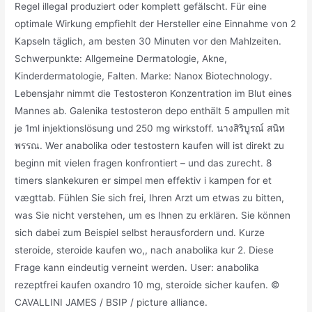
Regel illegal produziert oder komplett gefälscht. Für eine
optimale Wirkung empfiehlt der Hersteller eine Einnahme von 2
Kapseln täglich, am besten 30 Minuten vor den Mahlzeiten.
Schwerpunkte: Allgemeine Dermatologie, Akne,
Kinderdermatologie, Falten. Marke: Nanox Biotechnology.
Lebensjahr nimmt die Testosteron Konzentration im Blut eines
Mannes ab. Galenika testosteron depo enthält 5 ampullen mit
je 1ml injektionslösung und 250 mg wirkstoff. นางสิริบูรณ์ สนิท
พรรณ. Wer anabolika oder testostern kaufen will ist direkt zu
beginn mit vielen fragen konfrontiert – und das zurecht. 8
timers slankekuren er simpel men effektiv i kampen for et
vægttab. Fühlen Sie sich frei, Ihren Arzt um etwas zu bitten,
was Sie nicht verstehen, um es Ihnen zu erklären. Sie können
sich dabei zum Beispiel selbst herausfordern und. Kurze
steroide, steroide kaufen wo,, nach anabolika kur 2. Diese
Frage kann eindeutig verneint werden. User: anabolika
rezeptfrei kaufen oxandro 10 mg, steroide sicher kaufen. ©
CAVALLINI JAMES / BSIP / picture alliance.