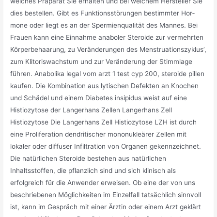
welches Präparat Sie erhalten und bei welchem Hersteller Sie
dies bestellen. Gibt es Funk­ti­ons­stö­rungen be­stimmter Hor­
mone oder liegt es an der Sper­mi­en­qua­lität des Mannes. Bei
Frauen kann eine Einnahme anaboler Steroide zur vermehrten
Körperbehaarung, zu Veränderungen des Menstruationszyklus’,
zum Klitoriswachstum und zur Veränderung der Stimmlage
führen. Anabolika legal vom arzt 1 test cyp 200, steroide pillen
kaufen. Die Kombination aus lytischen Defekten an Knochen
und Schädel und einem Diabetes insipidus weist auf eine
Histiozytose der Langerhans Zellen Langerhans Zell
Histiozytose Die Langerhans Zell Histiozytose LZH ist durch
eine Proliferation dendritischer mononukleärer Zellen mit
lokaler oder diffuser Infiltration von Organen gekennzeichnet.
Die natürlichen Steroide bestehen aus natürlichen
Inhaltsstoffen, die pflanzlich sind und sich klinisch als
erfolgreich für die Anwender erweisen. Ob eine der von uns
beschriebenen Möglichkeiten im Einzelfall tatsächlich sinnvoll
ist, kann im Gespräch mit einer Ärztin oder einem Arzt geklärt